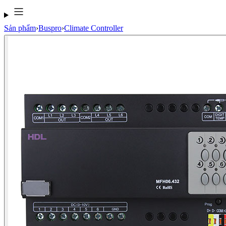
Sản phẩm
›
Buspro
›
Climate Controller