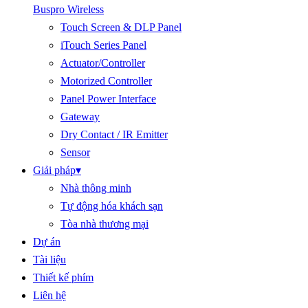
Buspro Wireless
Touch Screen & DLP Panel
iTouch Series Panel
Actuator/Controller
Motorized Controller
Panel Power Interface
Gateway
Dry Contact / IR Emitter
Sensor
Giải pháp
▾
Nhà thông minh
Tự động hóa khách sạn
Tòa nhà thương mại
Dự án
Tài liệu
Thiết kế phím
Liên hệ