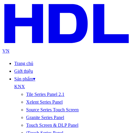
VN
Trang chủ
Giới thiệu
Sản phẩm
▾
KNX
Tile Series Panel 2.1
Xelent Series Panel
Source Series Touch Screen
Granite Series Panel
Touch Screen & DLP Panel
iTouch Series Panel