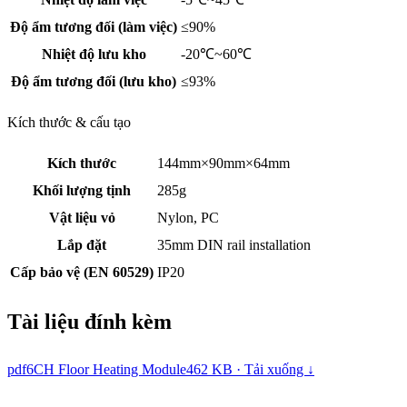
Độ ẩm tương đối (làm việc)
≤90%
Nhiệt độ lưu kho
-20℃~60℃
Độ ẩm tương đối (lưu kho)
≤93%
Kích thước & cấu tạo
Kích thước
144mm×90mm×64mm
Khối lượng tịnh
285g
Vật liệu vỏ
Nylon, PC
Lắp đặt
35mm DIN rail installation
Cấp bảo vệ (EN 60529)
IP20
Tài liệu đính kèm
pdf
6CH Floor Heating Module
462 KB · Tải xuống ↓