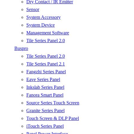
Dry Contact / IR Emitter
Sensor
System Accessory
System Device
Management Software
Tile Series Panel 2.0
Buspro
Tile Series Panel 2.0
Tile Series Panel 2.1
Fangzhi Series Panel
Eave Series Panel
Inkslab Series Panel
Fanora Smart Panel
Source Series Touch Screen
Granite Series Panel
Touch Screen & DLP Panel
iTouch Series Panel
Panel Power Interface