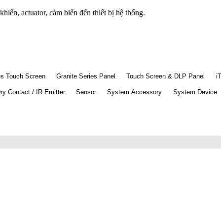
iển, actuator, cảm biến đến thiết bị hệ thống.
es Touch Screen
Granite Series Panel
Touch Screen & DLP Panel
i
ry Contact / IR Emitter
Sensor
System Accessory
System Device