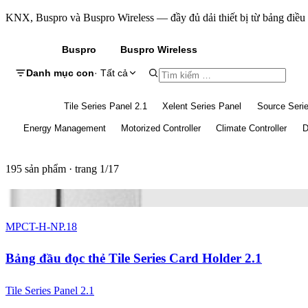
KNX, Buspro và Buspro Wireless — đầy đủ dải thiết bị từ bảng điều kh
KNX
Buspro
Buspro Wireless
Danh mục con
· Tất cả
Tất cả
Tile Series Panel 2.1
Xelent Series Panel
Source Seri
Energy Management
Motorized Controller
Climate Controller
D
195 sản phẩm · trang 1/17
4 màu
MPCT-H-NP.18
Bảng đầu đọc thẻ Tile Series Card Holder 2.1
Tile Series Panel 2.1