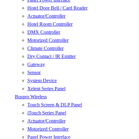
Hotel Door Bell / Card Reader
Actuator/Controller
Hotel Room Controller
DMX Controller
Motorized Controller
Climate Controller
Dry Contact / IR Emitter
Gateway
Sensor
System Device
Xelent Series Panel
Buspro Wireless
Touch Screen & DLP Panel
iTouch Series Panel
Actuator/Controller
Motorized Controller
Panel Power Interface