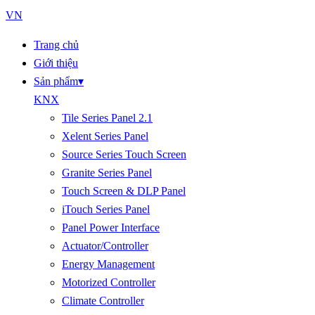
VN
Trang chủ
Giới thiệu
Sản phẩm
▾
KNX
Tile Series Panel 2.1
Xelent Series Panel
Source Series Touch Screen
Granite Series Panel
Touch Screen & DLP Panel
iTouch Series Panel
Panel Power Interface
Actuator/Controller
Energy Management
Motorized Controller
Climate Controller