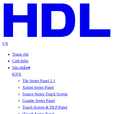
VN
Trang chủ
Giới thiệu
Sản phẩm
▾
KNX
Tile Series Panel 2.1
Xelent Series Panel
Source Series Touch Screen
Granite Series Panel
Touch Screen & DLP Panel
iTouch Series Panel