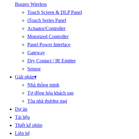
Buspro Wireless
Touch Screen & DLP Panel
iTouch Series Panel
Actuator/Controller
Motorized Controller
Panel Power Interface
Gateway
Dry Contact / IR Emitter
Sensor
Giải pháp
▾
Nhà thông minh
Tự động hóa khách sạn
Tòa nhà thương mại
Dự án
Tài liệu
Thiết kế phím
Liên hệ