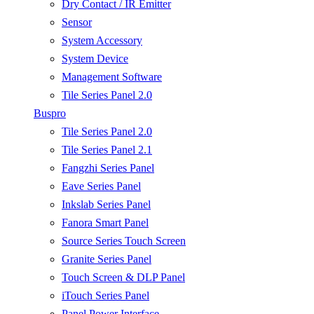
Dry Contact / IR Emitter
Sensor
System Accessory
System Device
Management Software
Tile Series Panel 2.0
Buspro
Tile Series Panel 2.0
Tile Series Panel 2.1
Fangzhi Series Panel
Eave Series Panel
Inkslab Series Panel
Fanora Smart Panel
Source Series Touch Screen
Granite Series Panel
Touch Screen & DLP Panel
iTouch Series Panel
Panel Power Interface