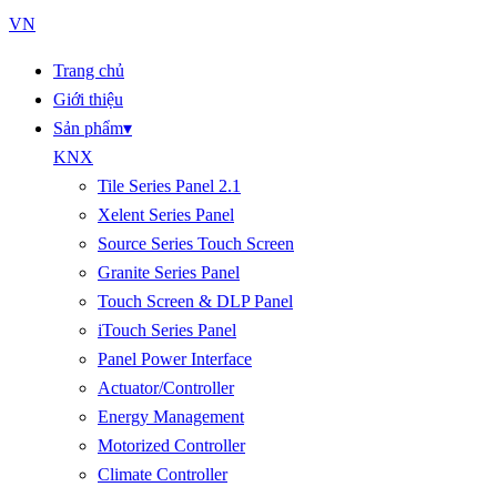
VN
Trang chủ
Giới thiệu
Sản phẩm
▾
KNX
Tile Series Panel 2.1
Xelent Series Panel
Source Series Touch Screen
Granite Series Panel
Touch Screen & DLP Panel
iTouch Series Panel
Panel Power Interface
Actuator/Controller
Energy Management
Motorized Controller
Climate Controller