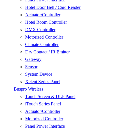
Hotel Door Bell / Card Reader
Actuator/Controller
Hotel Room Controller
DMX Controller
Motorized Controller
Climate Controller
Dry Contact / IR Emitter
Gateway
Sensor
System Device
Xelent Series Panel
Buspro Wireless
Touch Screen & DLP Panel
iTouch Series Panel
Actuator/Controller
Motorized Controller
Panel Power Interface