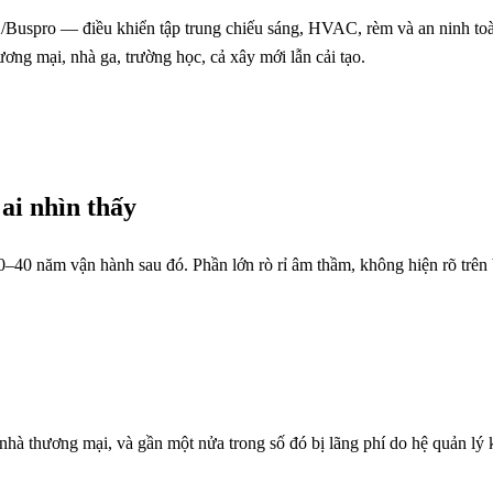
spro — điều khiển tập trung chiếu sáng, HVAC, rèm và an ninh toàn 
ương mại, nhà ga, trường học, cả xây mới lẫn cải tạo.
ai nhìn thấy
0–40 năm vận hành sau đó. Phần lớn rò rỉ âm thầm, không hiện rõ trên
hà thương mại, và gần một nửa trong số đó bị lãng phí do hệ quản lý 