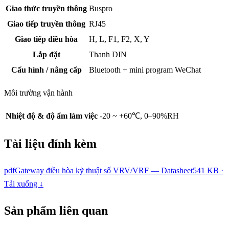
Giao thức truyền thông
Buspro
Giao tiếp truyền thông
RJ45
Giao tiếp điều hòa
H, L, F1, F2, X, Y
Lắp đặt
Thanh DIN
Cấu hình / nâng cấp
Bluetooth + mini program WeChat
Môi trường vận hành
Nhiệt độ & độ ẩm làm việc
-20 ~ +60℃, 0–90%RH
Tài liệu đính kèm
pdf
Gateway điều hòa kỹ thuật số VRV/VRF — Datasheet
541 KB ·
Tải xuống ↓
Sản phẩm liên quan