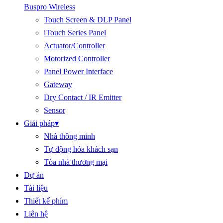
Buspro Wireless
Touch Screen & DLP Panel
iTouch Series Panel
Actuator/Controller
Motorized Controller
Panel Power Interface
Gateway
Dry Contact / IR Emitter
Sensor
Giải pháp
▾
Nhà thông minh
Tự động hóa khách sạn
Tòa nhà thương mại
Dự án
Tài liệu
Thiết kế phím
Liên hệ