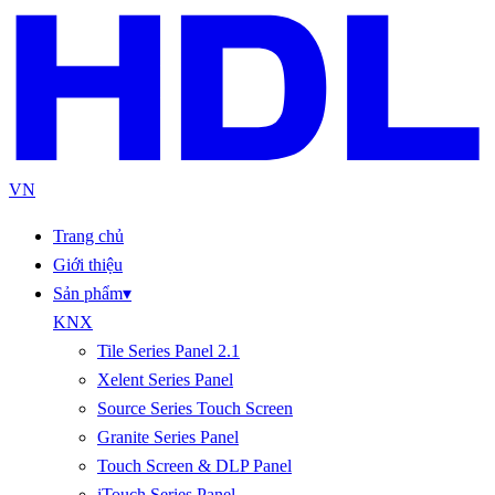
VN
Trang chủ
Giới thiệu
Sản phẩm
▾
KNX
Tile Series Panel 2.1
Xelent Series Panel
Source Series Touch Screen
Granite Series Panel
Touch Screen & DLP Panel
iTouch Series Panel