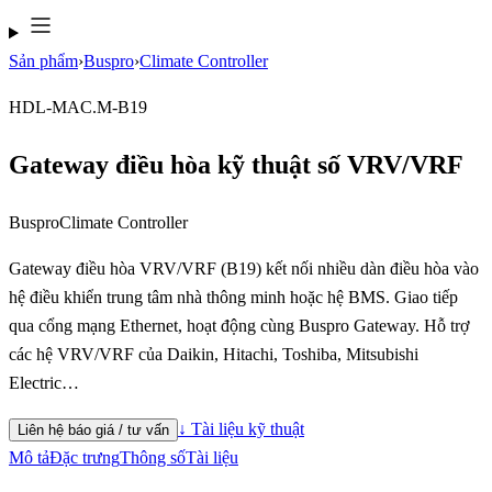
Sản phẩm
›
Buspro
›
Climate Controller
HDL-MAC.M-B19
Gateway điều hòa kỹ thuật số VRV/VRF
Buspro
Climate Controller
Gateway điều hòa VRV/VRF (B19) kết nối nhiều dàn điều hòa vào
hệ điều khiển trung tâm nhà thông minh hoặc hệ BMS. Giao tiếp
qua cổng mạng Ethernet, hoạt động cùng Buspro Gateway. Hỗ trợ
các hệ VRV/VRF của Daikin, Hitachi, Toshiba, Mitsubishi
Electric…
↓ Tài liệu kỹ thuật
Liên hệ báo giá / tư vấn
Mô tả
Đặc trưng
Thông số
Tài liệu