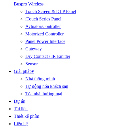
Buspro Wireless
Touch Screen & DLP Panel
iTouch Series Panel
Actuator/Controller
Motorized Controller
Panel Power Interface
Gateway
Dry Contact / IR Emitter
Sensor
Giải pháp
▾
Nhà thông minh
Tự động hóa khách sạn
Tòa nhà thương mại
Dự án
Tài liệu
Thiết kế phím
Liên hệ