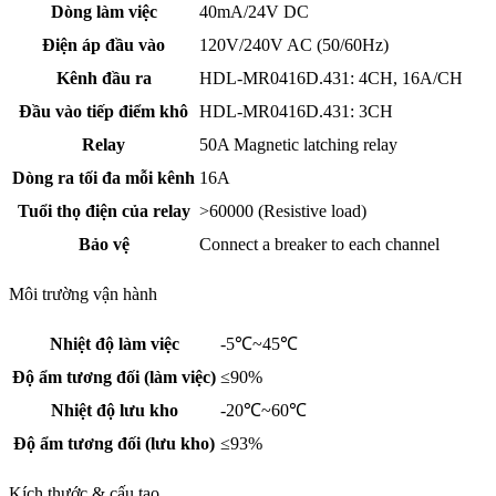
Dòng làm việc
40mA/24V DC
Điện áp đầu vào
120V/240V AC (50/60Hz)
Kênh đầu ra
HDL-MR0416D.431: 4CH, 16A/CH
Đầu vào tiếp điểm khô
HDL-MR0416D.431: 3CH
Relay
50A Magnetic latching relay
Dòng ra tối đa mỗi kênh
16A
Tuổi thọ điện của relay
>60000 (Resistive load)
Bảo vệ
Connect a breaker to each channel
Môi trường vận hành
Nhiệt độ làm việc
-5℃~45℃
Độ ẩm tương đối (làm việc)
≤90%
Nhiệt độ lưu kho
-20℃~60℃
Độ ẩm tương đối (lưu kho)
≤93%
Kích thước & cấu tạo