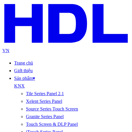
VN
Trang chủ
Giới thiệu
Sản phẩm
▾
KNX
Tile Series Panel 2.1
Xelent Series Panel
Source Series Touch Screen
Granite Series Panel
Touch Screen & DLP Panel
iTouch Series Panel