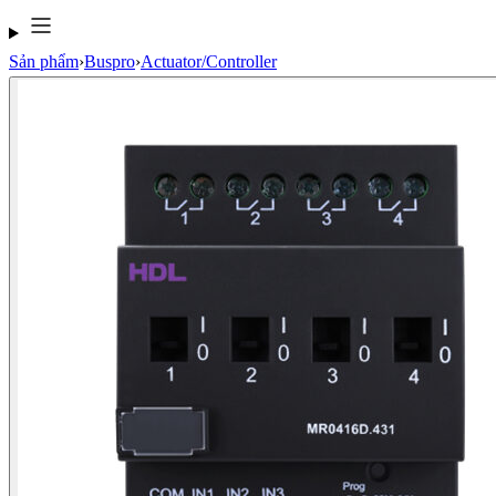
Sản phẩm
›
Buspro
›
Actuator/Controller