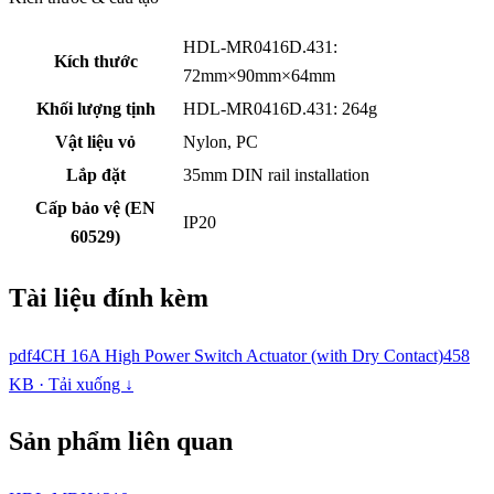
HDL-MR0416D.431:
Kích thước
72mm×90mm×64mm
Khối lượng tịnh
HDL-MR0416D.431: 264g
Vật liệu vỏ
Nylon, PC
Lắp đặt
35mm DIN rail installation
Cấp bảo vệ (EN
IP20
60529)
Tài liệu đính kèm
pdf
4CH 16A High Power Switch Actuator (with Dry Contact)
458
KB · Tải xuống ↓
Sản phẩm liên quan