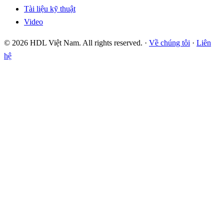
Tài liệu kỹ thuật
Video
© 2026 HDL Việt Nam. All rights reserved. ·
Về chúng tôi
·
Liên
hệ