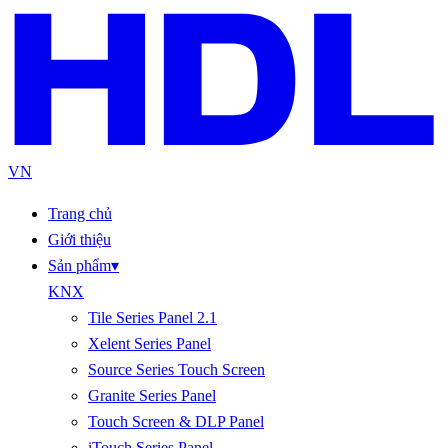
VN
Trang chủ
Giới thiệu
Sản phẩm
▾
KNX
Tile Series Panel 2.1
Xelent Series Panel
Source Series Touch Screen
Granite Series Panel
Touch Screen & DLP Panel
iTouch Series Panel