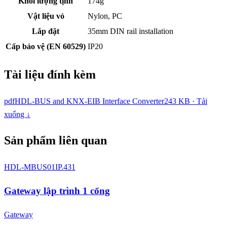
Khối lượng tịnh
174g
Vật liệu vỏ
Nylon, PC
Lắp đặt
35mm DIN rail installation
Cấp bảo vệ (EN 60529)
IP20
Tài liệu đính kèm
pdf
HDL-BUS and KNX-EIB Interface Converter
243 KB · Tải
xuống ↓
Sản phẩm liên quan
HDL-MBUS01IP.431
Gateway lập trình 1 cổng
Gateway