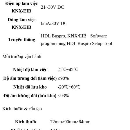
Điện áp làm việc
21~30V DC
KNX/EIB
Dòng làm việc
6mA/30V DC
KNX/EIB
HDL Buspro, KNX/EIB · Software
Truyền thông
programming HDL Buspro Setup Tool
Môi trường vận hành
Nhiệt độ làm việc
-5℃~45℃
Độ ẩm tương đối (làm việc)
≤90%
Nhiệt độ lưu kho
-20℃~60℃
Độ ẩm tương đối (lưu kho)
≤93%
Kích thước & cấu tạo
Kích thước
72mm×90mm×64mm