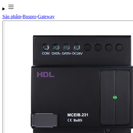
Sản phẩm
›
Buspro
›
Gateway