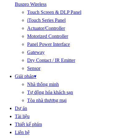
Buspro Wireless
Touch Screen & DLP Panel
iTouch Series Panel
Actuator/Controller
Motorized Controller
Panel Power Interface
Gateway
Dry Contact / IR Emitter
Sensor
Giải pháp
▾
Nhà thông minh
Tự động hóa khách sạn
Tòa nhà thương mại
Dự án
Tài liệu
Thiết kế phím
Liên hệ