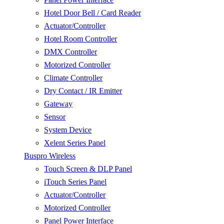
Hotel Door Bell / Card Reader
Actuator/Controller
Hotel Room Controller
DMX Controller
Motorized Controller
Climate Controller
Dry Contact / IR Emitter
Gateway
Sensor
System Device
Xelent Series Panel
Buspro Wireless
Touch Screen & DLP Panel
iTouch Series Panel
Actuator/Controller
Motorized Controller
Panel Power Interface