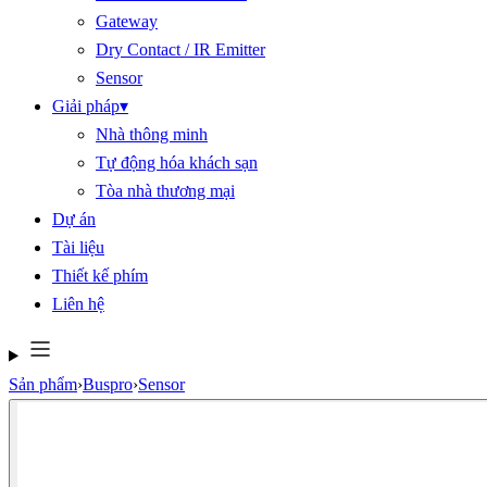
Gateway
Dry Contact / IR Emitter
Sensor
Giải pháp
▾
Nhà thông minh
Tự động hóa khách sạn
Tòa nhà thương mại
Dự án
Tài liệu
Thiết kế phím
Liên hệ
Sản phẩm
›
Buspro
›
Sensor