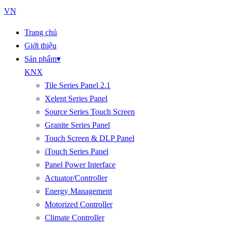
VN
Trang chủ
Giới thiệu
Sản phẩm
▾
KNX
Tile Series Panel 2.1
Xelent Series Panel
Source Series Touch Screen
Granite Series Panel
Touch Screen & DLP Panel
iTouch Series Panel
Panel Power Interface
Actuator/Controller
Energy Management
Motorized Controller
Climate Controller