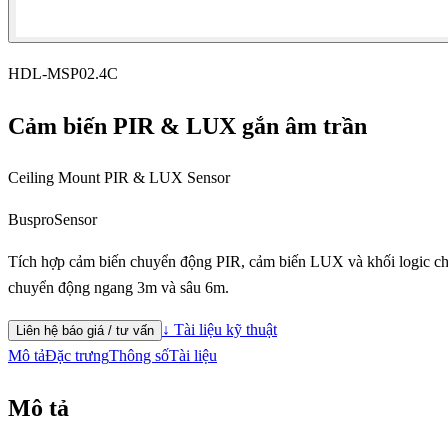
HDL-MSP02.4C
Cảm biến PIR & LUX gắn âm trần
Ceiling Mount PIR & LUX Sensor
Buspro
Sensor
Tích hợp cảm biến chuyển động PIR, cảm biến LUX và khối logic cho 
chuyển động ngang 3m và sâu 6m.
↓ Tài liệu kỹ thuật
Liên hệ báo giá / tư vấn
Mô tả
Đặc trưng
Thông số
Tài liệu
Mô tả