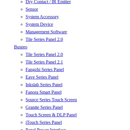
Dry Contact / IR Emitter
Sensor
System Accessory
System Device
Management Software
Tile Series Panel 2.0
Buspro
Tile Series Panel 2.0
Tile Series Panel 2.1
Fangzhi Series Panel
Eave Series Panel
Inkslab Series Panel
Fanora Smart Panel
Source Series Touch Screen
Granite Series Panel
Touch Screen & DLP Panel
iTouch Series Panel
Panel Power Interface