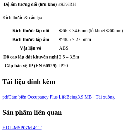
Độ ẩm tương đối (lưu kho)
≤93%RH
Kích thước & cấu tạo
Kích thước lắp nổi
Φ66 × 34.6mm (lỗ khoét Φ60mm)
Kích thước lắp âm
Φ48.5 × 27.5mm
Vật liệu vỏ
ABS
Độ cao lắp đặt khuyến nghị
2.5 – 3.5m
Cấp bảo vệ IP (EN 60529)
IP20
Tài liệu đính kèm
pdf
Cảm biến Occupancy Plus LifeBeing
3.9 MB · Tải xuống ↓
Sản phẩm liên quan
HDL-MSP07M.4CT