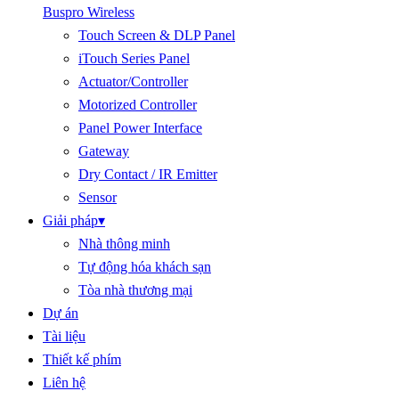
Buspro Wireless
Touch Screen & DLP Panel
iTouch Series Panel
Actuator/Controller
Motorized Controller
Panel Power Interface
Gateway
Dry Contact / IR Emitter
Sensor
Giải pháp
▾
Nhà thông minh
Tự động hóa khách sạn
Tòa nhà thương mại
Dự án
Tài liệu
Thiết kế phím
Liên hệ