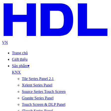
VN
Trang chủ
Giới thiệu
Sản phẩm
▾
KNX
Tile Series Panel 2.1
Xelent Series Panel
Source Series Touch Screen
Granite Series Panel
Touch Screen & DLP Panel
iTouch Series Panel