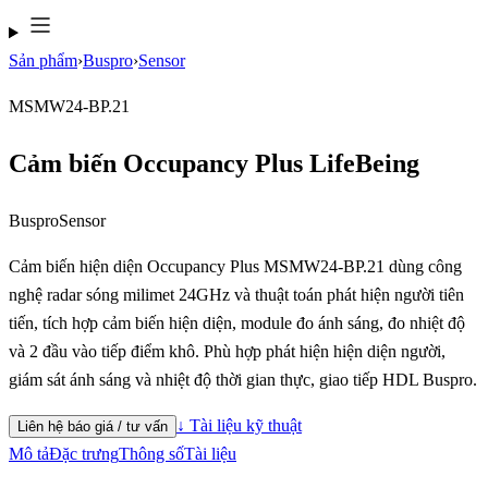
Sản phẩm
›
Buspro
›
Sensor
MSMW24-BP.21
Cảm biến Occupancy Plus LifeBeing
Buspro
Sensor
Cảm biến hiện diện Occupancy Plus MSMW24-BP.21 dùng công
nghệ radar sóng milimet 24GHz và thuật toán phát hiện người tiên
tiến, tích hợp cảm biến hiện diện, module đo ánh sáng, đo nhiệt độ
và 2 đầu vào tiếp điểm khô. Phù hợp phát hiện hiện diện người,
giám sát ánh sáng và nhiệt độ thời gian thực, giao tiếp HDL Buspro.
↓ Tài liệu kỹ thuật
Liên hệ báo giá / tư vấn
Mô tả
Đặc trưng
Thông số
Tài liệu