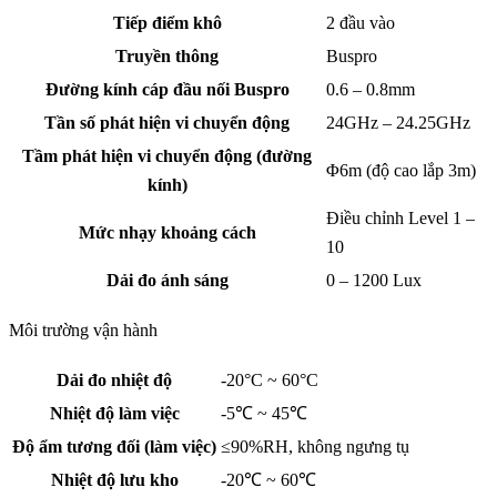
Tiếp điểm khô
2 đầu vào
Truyền thông
Buspro
Đường kính cáp đầu nối Buspro
0.6 – 0.8mm
Tần số phát hiện vi chuyển động
24GHz – 24.25GHz
Tầm phát hiện vi chuyển động (đường
Φ6m (độ cao lắp 3m)
kính)
Điều chỉnh Level 1 –
Mức nhạy khoảng cách
10
Dải đo ánh sáng
0 – 1200 Lux
Môi trường vận hành
Dải đo nhiệt độ
-20°C ~ 60°C
Nhiệt độ làm việc
-5℃ ~ 45℃
Độ ẩm tương đối (làm việc)
≤90%RH, không ngưng tụ
Nhiệt độ lưu kho
-20℃ ~ 60℃