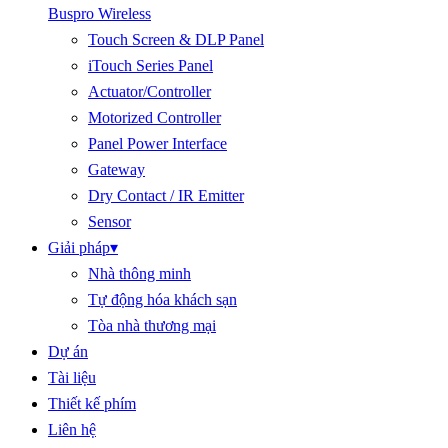
Buspro Wireless
Touch Screen & DLP Panel
iTouch Series Panel
Actuator/Controller
Motorized Controller
Panel Power Interface
Gateway
Dry Contact / IR Emitter
Sensor
Giải pháp
▾
Nhà thông minh
Tự động hóa khách sạn
Tòa nhà thương mại
Dự án
Tài liệu
Thiết kế phím
Liên hệ