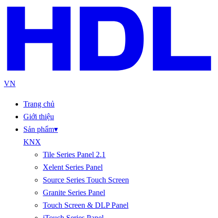
VN
Trang chủ
Giới thiệu
Sản phẩm
▾
KNX
Tile Series Panel 2.1
Xelent Series Panel
Source Series Touch Screen
Granite Series Panel
Touch Screen & DLP Panel
iTouch Series Panel