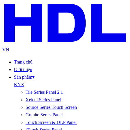
VN
Trang chủ
Giới thiệu
Sản phẩm
▾
KNX
Tile Series Panel 2.1
Xelent Series Panel
Source Series Touch Screen
Granite Series Panel
Touch Screen & DLP Panel
iTouch Series Panel