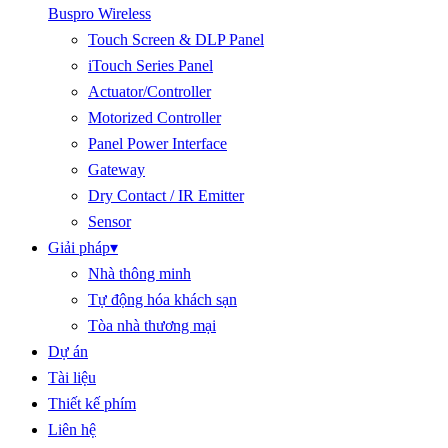
Buspro Wireless
Touch Screen & DLP Panel
iTouch Series Panel
Actuator/Controller
Motorized Controller
Panel Power Interface
Gateway
Dry Contact / IR Emitter
Sensor
Giải pháp
▾
Nhà thông minh
Tự động hóa khách sạn
Tòa nhà thương mại
Dự án
Tài liệu
Thiết kế phím
Liên hệ