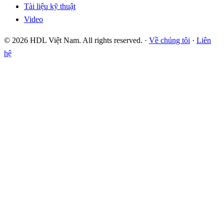
Tài liệu kỹ thuật
Video
© 2026 HDL Việt Nam. All rights reserved. ·
Về chúng tôi
·
Liên
hệ