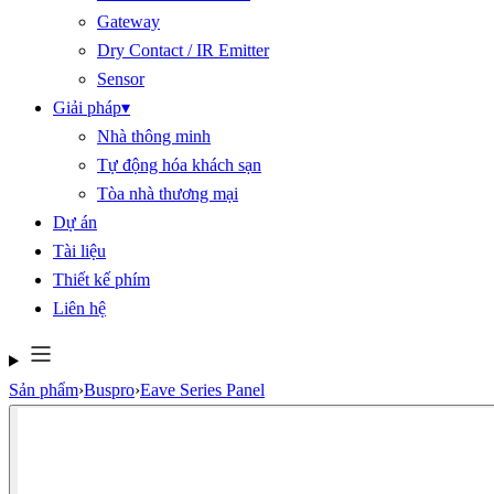
Gateway
Dry Contact / IR Emitter
Sensor
Giải pháp
▾
Nhà thông minh
Tự động hóa khách sạn
Tòa nhà thương mại
Dự án
Tài liệu
Thiết kế phím
Liên hệ
Sản phẩm
›
Buspro
›
Eave Series Panel