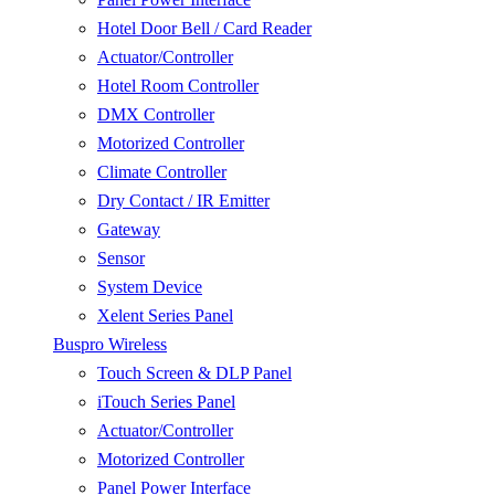
Hotel Door Bell / Card Reader
Actuator/Controller
Hotel Room Controller
DMX Controller
Motorized Controller
Climate Controller
Dry Contact / IR Emitter
Gateway
Sensor
System Device
Xelent Series Panel
Buspro Wireless
Touch Screen & DLP Panel
iTouch Series Panel
Actuator/Controller
Motorized Controller
Panel Power Interface