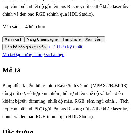
hợp cảm biến nhiệt độ gửi lên bus Buspro; nút có thể khắc laser tùy
chỉnh và đèn báo RGB (chỉnh qua HDL Studio).
Màu sắc — 4 lựa chọn
Xanh kính
Vàng Champagne
Tím pha lê
Xám trầm
↓ Tài liệu kỹ thuật
Liên hệ báo giá / tư vấn
Mô tả
Đặc trưng
Thông số
Tài liệu
Mô tả
Bảng điều khiển thông minh Eave Series 2 nút (MPBX-2B-BP.18)
dùng nút cơ, vỏ hợp kim nhôm, hỗ trợ nhiều chế độ và kiểu điều
khiển: bật/tắt, dimming, nhiệt độ màu, RGB, rèm, ngữ cảnh… Tích
hợp cảm biến nhiệt độ gửi lên bus Buspro; nút có thể khắc laser tùy
chỉnh và đèn báo RGB (chỉnh qua HDL Studio).
Đặc trưng