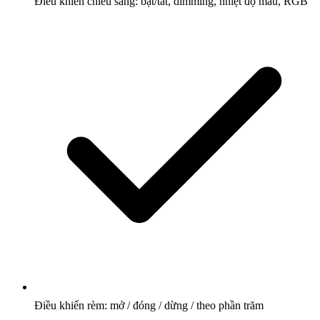
Điều khiển chiếu sáng: bật/tắt, dimming, nhiệt độ màu, RGB
Điều khiển rèm: mở / đóng / dừng / theo phần trăm