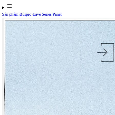
Sản phẩm
›
Buspro
›
Eave Series Panel