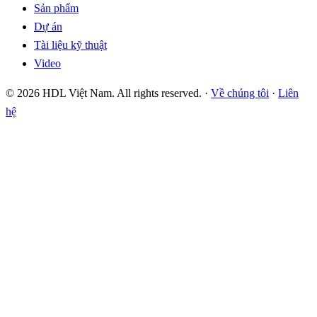
Sản phẩm
Dự án
Tài liệu kỹ thuật
Video
© 2026 HDL Việt Nam. All rights reserved. ·
Về chúng tôi
·
Liên
hệ