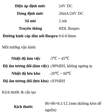
Điện áp định mức
24V DC
Dòng định mức
26mA/24V DC
Số nút
2 nút
Truyền thông
HDL Buspro
Đường kính cáp đầu nối Buspro
0.6-0.8mm
Môi trường vận hành
Nhiệt độ làm việc
-5℃ ~ 45℃
Độ ẩm tương đối (làm việc)
≤90%RH, không ngưng tụ
Nhiệt độ lưu kho
-20℃ ~ 60℃
Độ ẩm tương đối (lưu kho)
≤93%RH
Kích thước & cấu tạo
86×86×8.1/12.1mm (không kèm đế
Kích thước
nguồn)