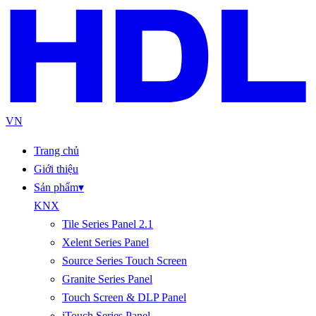
VN
Trang chủ
Giới thiệu
Sản phẩm
▾
KNX
Tile Series Panel 2.1
Xelent Series Panel
Source Series Touch Screen
Granite Series Panel
Touch Screen & DLP Panel
iTouch Series Panel