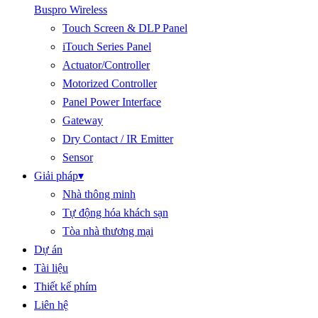
Buspro Wireless
Touch Screen & DLP Panel
iTouch Series Panel
Actuator/Controller
Motorized Controller
Panel Power Interface
Gateway
Dry Contact / IR Emitter
Sensor
Giải pháp
▾
Nhà thông minh
Tự động hóa khách sạn
Tòa nhà thương mại
Dự án
Tài liệu
Thiết kế phím
Liên hệ