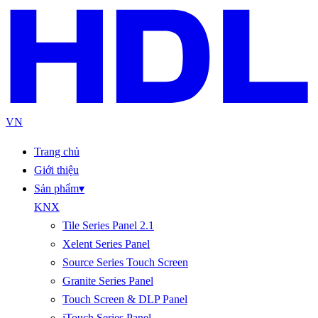
VN
Trang chủ
Giới thiệu
Sản phẩm
▾
KNX
Tile Series Panel 2.1
Xelent Series Panel
Source Series Touch Screen
Granite Series Panel
Touch Screen & DLP Panel
iTouch Series Panel