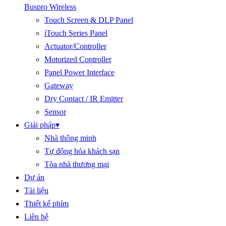
Buspro Wireless
Touch Screen & DLP Panel
iTouch Series Panel
Actuator/Controller
Motorized Controller
Panel Power Interface
Gateway
Dry Contact / IR Emitter
Sensor
Giải pháp
▾
Nhà thông minh
Tự động hóa khách sạn
Tòa nhà thương mại
Dự án
Tài liệu
Thiết kế phím
Liên hệ