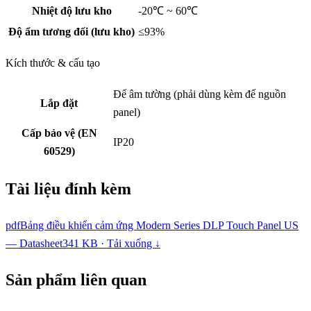
Nhiệt độ lưu kho
-20℃ ~ 60℃
Độ ẩm tương đối (lưu kho)
≤93%
Kích thước & cấu tạo
Đế âm tường (phải dùng kèm đế nguồn
Lắp đặt
panel)
Cấp bảo vệ (EN
IP20
60529)
Tài liệu đính kèm
pdf
Bảng điều khiển cảm ứng Modern Series DLP Touch Panel US
— Datasheet
341 KB · Tải xuống ↓
Sản phẩm liên quan