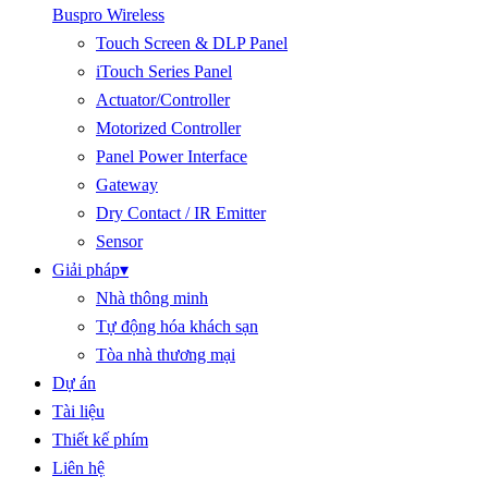
Buspro Wireless
Touch Screen & DLP Panel
iTouch Series Panel
Actuator/Controller
Motorized Controller
Panel Power Interface
Gateway
Dry Contact / IR Emitter
Sensor
Giải pháp
▾
Nhà thông minh
Tự động hóa khách sạn
Tòa nhà thương mại
Dự án
Tài liệu
Thiết kế phím
Liên hệ