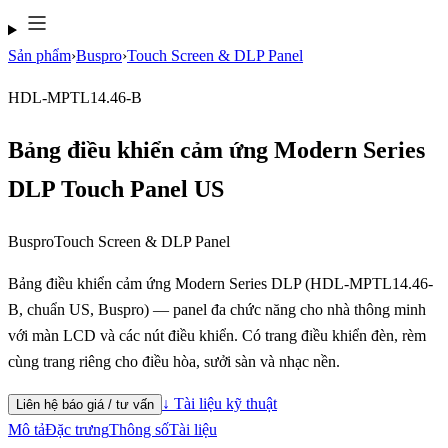
Sản phẩm
›
Buspro
›
Touch Screen & DLP Panel
HDL-MPTL14.46-B
Bảng điều khiển cảm ứng Modern Series
DLP Touch Panel US
Buspro
Touch Screen & DLP Panel
Bảng điều khiển cảm ứng Modern Series DLP (HDL-MPTL14.46-
B, chuẩn US, Buspro) — panel đa chức năng cho nhà thông minh
với màn LCD và các nút điều khiển. Có trang điều khiển đèn, rèm
cùng trang riêng cho điều hòa, sưởi sàn và nhạc nền.
↓ Tài liệu kỹ thuật
Liên hệ báo giá / tư vấn
Mô tả
Đặc trưng
Thông số
Tài liệu