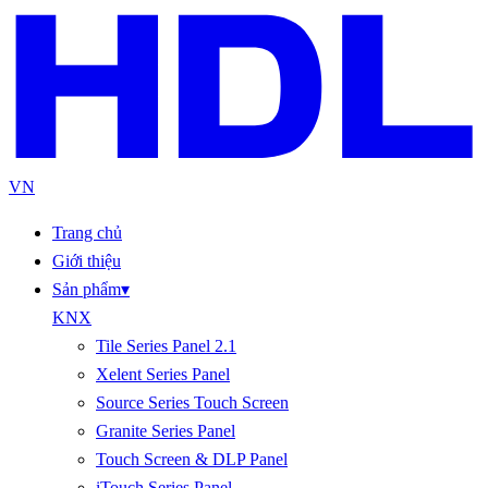
VN
Trang chủ
Giới thiệu
Sản phẩm
▾
KNX
Tile Series Panel 2.1
Xelent Series Panel
Source Series Touch Screen
Granite Series Panel
Touch Screen & DLP Panel
iTouch Series Panel