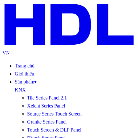
VN
Trang chủ
Giới thiệu
Sản phẩm
▾
KNX
Tile Series Panel 2.1
Xelent Series Panel
Source Series Touch Screen
Granite Series Panel
Touch Screen & DLP Panel
iTouch Series Panel