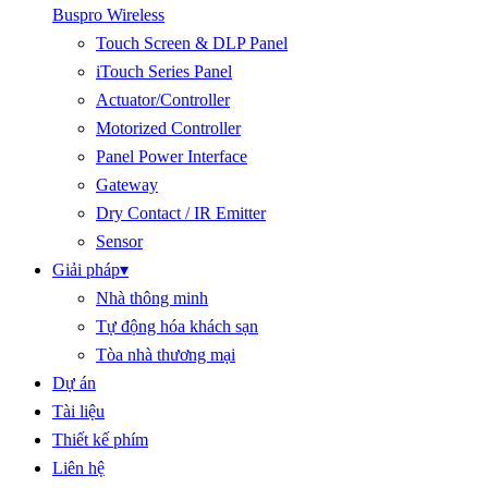
Buspro Wireless
Touch Screen & DLP Panel
iTouch Series Panel
Actuator/Controller
Motorized Controller
Panel Power Interface
Gateway
Dry Contact / IR Emitter
Sensor
Giải pháp
▾
Nhà thông minh
Tự động hóa khách sạn
Tòa nhà thương mại
Dự án
Tài liệu
Thiết kế phím
Liên hệ