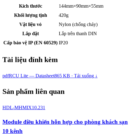
Kích thước
144mm×90mm×55mm
Khối lượng tịnh
420g
Vật liệu vỏ
Nylon (chống cháy)
Lắp đặt
Lắp trên thanh DIN
Cấp bảo vệ IP (EN 60529)
IP20
Tài liệu đính kèm
pdf
RCU Lite — Datasheet
865 KB · Tải xuống ↓
Sản phẩm liên quan
HDL-MHMIX10.231
Module điều khiển hỗn hợp cho phòng khách sạn
10 kênh