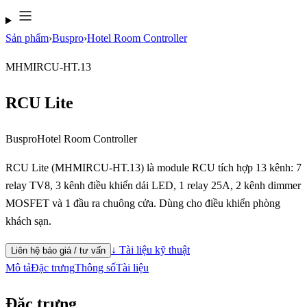
Sản phẩm
›
Buspro
›
Hotel Room Controller
MHMIRCU-HT.13
RCU Lite
Buspro
Hotel Room Controller
RCU Lite (MHMIRCU-HT.13) là module RCU tích hợp 13 kênh: 7
relay TV8, 3 kênh điều khiển dải LED, 1 relay 25A, 2 kênh dimmer
MOSFET và 1 đầu ra chuông cửa. Dùng cho điều khiển phòng
khách sạn.
↓ Tài liệu kỹ thuật
Liên hệ báo giá / tư vấn
Mô tả
Đặc trưng
Thông số
Tài liệu
Đặc trưng