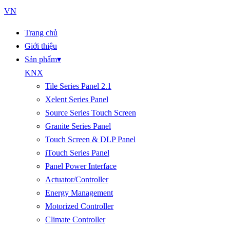
VN
Trang chủ
Giới thiệu
Sản phẩm
▾
KNX
Tile Series Panel 2.1
Xelent Series Panel
Source Series Touch Screen
Granite Series Panel
Touch Screen & DLP Panel
iTouch Series Panel
Panel Power Interface
Actuator/Controller
Energy Management
Motorized Controller
Climate Controller