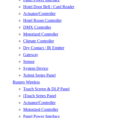
Hotel Door Bell / Card Reader
Actuator/Controller
Hotel Room Controller
DMX Controller
Motorized Controller
Climate Controller
Dry Contact / IR Emitter
Gateway
Sensor
System Device
Xelent Series Panel
Buspro Wireless
Touch Screen & DLP Panel
iTouch Series Panel
Actuator/Controller
Motorized Controller
Panel Power Interface