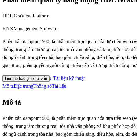
HDL GraView Platform
KNX
Management Software
Phiên bản datapoint 500, là phần mềm trực quan hóa dựa trên web (
thông, trung tâm thương mại, tòa nhà văn phòng và khu phức hợp đô th
độ ngữ cảnh trong tòa nhà, bao gồm chiếu sáng, điều hòa, rèm, đo đếm 
gian thực, phân quyền người dùng nhiều cấp và tương thích đồng th
↓ Tài liệu kỹ thuật
Liên hệ báo giá / tư vấn
Mô tả
Đặc trưng
Thông số
Tài liệu
Mô tả
Phiên bản datapoint 500, là phần mềm trực quan hóa dựa trên web (
thông, trung tâm thương mại, tòa nhà văn phòng và khu phức hợp đô th
độ ngữ cảnh trong tòa nhà, bao gồm chiếu sáng, điều hòa, rèm, đo đếm 