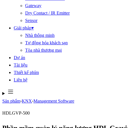
Gateway
Dry Contact / IR Emitter
Sensor
Giải pháp
▾
Nhà thông minh
Tự động hóa khách sạn
Tòa nhà thương mại
Dự án
Tài liệu
Thiết kế phím
Liên hệ
Sản phẩm
›
KNX
›
Management Software
HDLGVP-500
Phần mềm quản lý năng lượng HDL Gravi