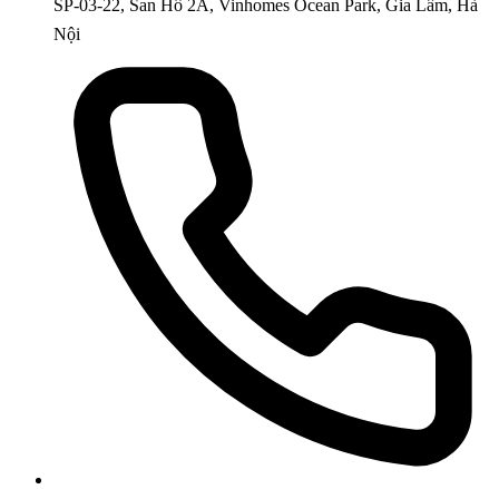
SP-03-22, San Hô 2A, Vinhomes Ocean Park, Gia Lâm, Hà
Nội