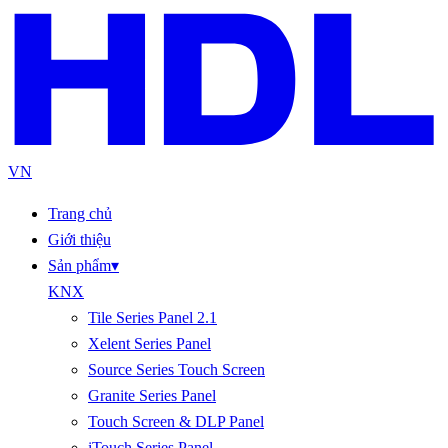
VN
Trang chủ
Giới thiệu
Sản phẩm
▾
KNX
Tile Series Panel 2.1
Xelent Series Panel
Source Series Touch Screen
Granite Series Panel
Touch Screen & DLP Panel
iTouch Series Panel