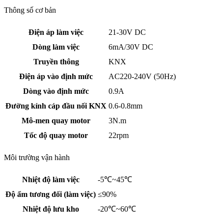
Thông số cơ bản
Điện áp làm việc
21-30V DC
Dòng làm việc
6mA/30V DC
Truyền thông
KNX
Điện áp vào định mức
AC220-240V (50Hz)
Dòng vào định mức
0.9A
Đường kính cáp đầu nối KNX
0.6-0.8mm
Mô-men quay motor
3N.m
Tốc độ quay motor
22rpm
Môi trường vận hành
Nhiệt độ làm việc
-5℃~45℃
Độ ẩm tương đối (làm việc)
≤90%
Nhiệt độ lưu kho
-20℃~60℃