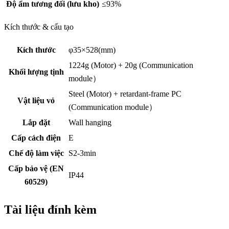
Độ ẩm tương đối (lưu kho)
≤93%
Kích thước & cấu tạo
Kích thước
φ35×528(mm)
1224g (Motor) + 20g (Communication
Khối lượng tịnh
module）
Steel (Motor) + retardant-frame PC
Vật liệu vỏ
(Communication module）
Lắp đặt
Wall hanging
Cấp cách điện
E
Chế độ làm việc
S2-3min
Cấp bảo vệ (EN
IP44
60529)
Tài liệu đính kèm