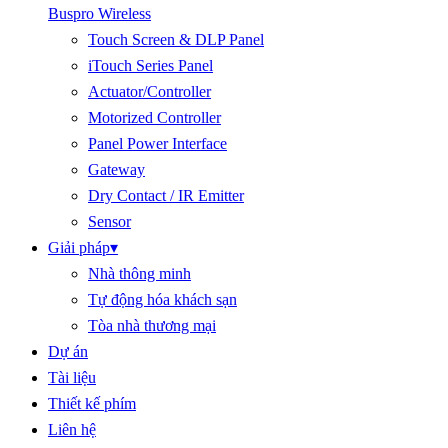
Buspro Wireless
Touch Screen & DLP Panel
iTouch Series Panel
Actuator/Controller
Motorized Controller
Panel Power Interface
Gateway
Dry Contact / IR Emitter
Sensor
Giải pháp
▾
Nhà thông minh
Tự động hóa khách sạn
Tòa nhà thương mại
Dự án
Tài liệu
Thiết kế phím
Liên hệ