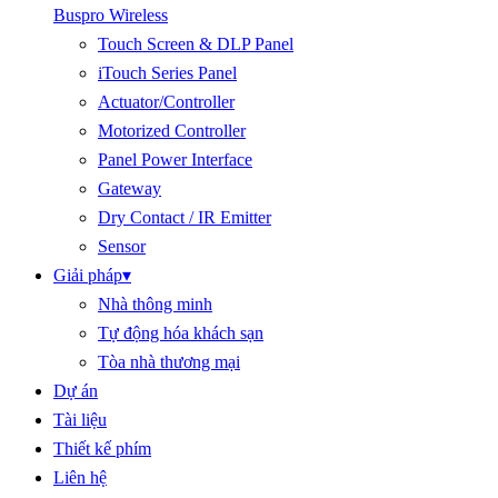
Buspro Wireless
Touch Screen & DLP Panel
iTouch Series Panel
Actuator/Controller
Motorized Controller
Panel Power Interface
Gateway
Dry Contact / IR Emitter
Sensor
Giải pháp
▾
Nhà thông minh
Tự động hóa khách sạn
Tòa nhà thương mại
Dự án
Tài liệu
Thiết kế phím
Liên hệ