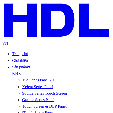
VN
Trang chủ
Giới thiệu
Sản phẩm
▾
KNX
Tile Series Panel 2.1
Xelent Series Panel
Source Series Touch Screen
Granite Series Panel
Touch Screen & DLP Panel
iTouch Series Panel