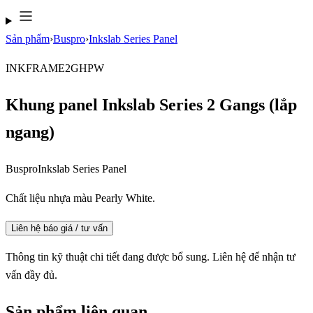
Sản phẩm
›
Buspro
›
Inkslab Series Panel
INKFRAME2GHPW
Khung panel Inkslab Series 2 Gangs (lắp
ngang)
Buspro
Inkslab Series Panel
Chất liệu nhựa màu Pearly White.
Liên hệ báo giá / tư vấn
Thông tin kỹ thuật chi tiết đang được bổ sung. Liên hệ để nhận tư
vấn đầy đủ.
Sản phẩm liên quan