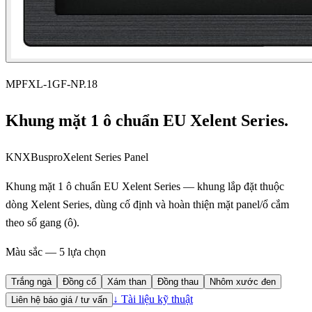
MPFXL-1GF-NP.18
Khung mặt 1 ô chuẩn EU Xelent Series.
KNX
Buspro
Xelent Series Panel
Khung mặt 1 ô chuẩn EU Xelent Series — khung lắp đặt thuộc
dòng Xelent Series, dùng cố định và hoàn thiện mặt panel/ổ cắm
theo số gang (ô).
Màu sắc — 5 lựa chọn
Trắng ngà
Đồng cổ
Xám than
Đồng thau
Nhôm xước đen
↓ Tài liệu kỹ thuật
Liên hệ báo giá / tư vấn