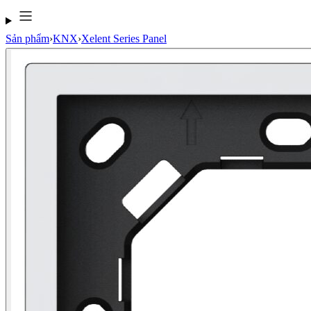
Sản phẩm
›
KNX
›
Xelent Series Panel