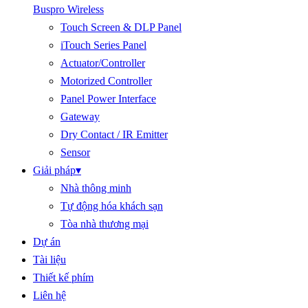
Buspro Wireless
Touch Screen & DLP Panel
iTouch Series Panel
Actuator/Controller
Motorized Controller
Panel Power Interface
Gateway
Dry Contact / IR Emitter
Sensor
Giải pháp
▾
Nhà thông minh
Tự động hóa khách sạn
Tòa nhà thương mại
Dự án
Tài liệu
Thiết kế phím
Liên hệ