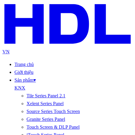
VN
Trang chủ
Giới thiệu
Sản phẩm
▾
KNX
Tile Series Panel 2.1
Xelent Series Panel
Source Series Touch Screen
Granite Series Panel
Touch Screen & DLP Panel
iTouch Series Panel