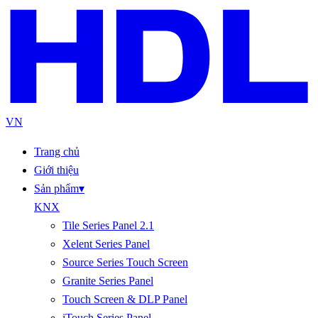
VN
Trang chủ
Giới thiệu
Sản phẩm
▾
KNX
Tile Series Panel 2.1
Xelent Series Panel
Source Series Touch Screen
Granite Series Panel
Touch Screen & DLP Panel
iTouch Series Panel