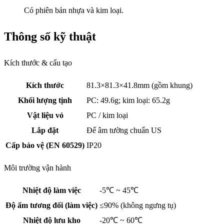
Có phiên bản nhựa và kim loại.
Thông số kỹ thuật
Kích thước & cấu tạo
Kích thước
81.3×81.3×41.8mm (gồm khung)
Khối lượng tịnh
PC: 49.6g; kim loại: 65.2g
Vật liệu vỏ
PC / kim loại
Lắp đặt
Đế âm tường chuẩn US
Cấp bảo vệ (EN 60529)
IP20
Môi trường vận hành
Nhiệt độ làm việc
-5℃ ~ 45℃
Độ ẩm tương đối (làm việc)
≤90% (không ngưng tụ)
Nhiệt độ lưu kho
-20℃ ~ 60℃