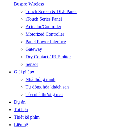
Buspro Wireless
Touch Screen & DLP Panel
iTouch Series Panel
Actuator/Controller
Motorized Controller
Panel Power Interface
Gateway
Dry Contact / IR Emitter
Sensor
Giải pháp
▾
Nhà thông minh
Tự động hóa khách sạn
Tòa nhà thương mại
Dự án
Tài liệu
Thiết kế phím
Liên hệ