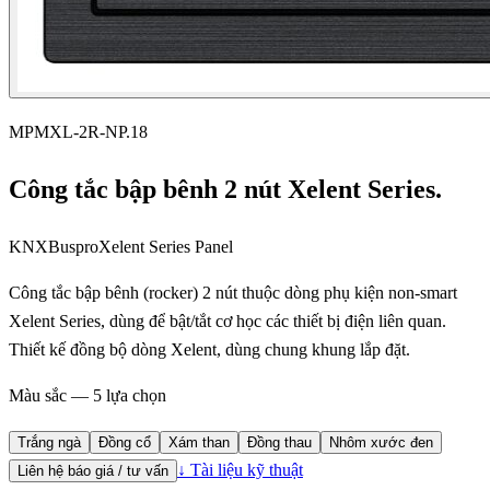
MPMXL-2R-NP.18
Công tắc bập bênh 2 nút Xelent Series.
KNX
Buspro
Xelent Series Panel
Công tắc bập bênh (rocker) 2 nút thuộc dòng phụ kiện non-smart
Xelent Series, dùng để bật/tắt cơ học các thiết bị điện liên quan.
Thiết kế đồng bộ dòng Xelent, dùng chung khung lắp đặt.
Màu sắc — 5 lựa chọn
Trắng ngà
Đồng cổ
Xám than
Đồng thau
Nhôm xước đen
↓ Tài liệu kỹ thuật
Liên hệ báo giá / tư vấn