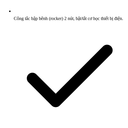
Công tắc bập bênh (rocker) 2 nút, bật/tắt cơ học thiết bị điện.