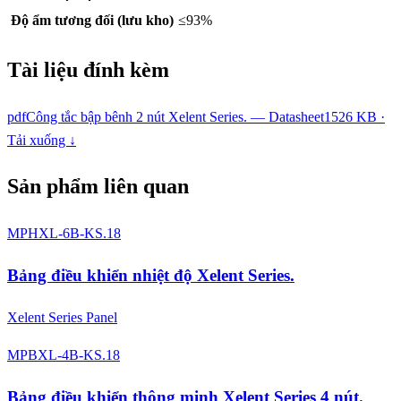
Độ ẩm tương đối (lưu kho)
≤93%
Tài liệu đính kèm
pdf
Công tắc bập bênh 2 nút Xelent Series. — Datasheet
1526 KB ·
Tải xuống ↓
Sản phẩm liên quan
MPHXL-6B-KS.18
Bảng điều khiển nhiệt độ Xelent Series.
Xelent Series Panel
MPBXL-4B-KS.18
Bảng điều khiển thông minh Xelent Series 4 nút.