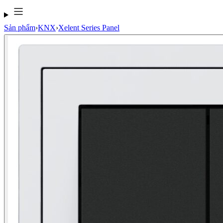
Sản phẩm
›
KNX
›
Xelent Series Panel