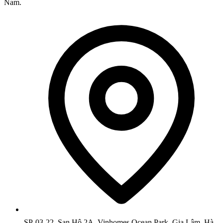
Nam.
SP-03-22, San Hô 2A, Vinhomes Ocean Park, Gia Lâm, Hà