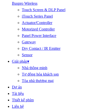
Buspro Wireless
Touch Screen & DLP Panel
iTouch Series Panel
Actuator/Controller
Motorized Controller
Panel Power Interface
Gateway
Dry Contact / IR Emitter
Sensor
Giải pháp
▾
Nhà thông minh
Tự động hóa khách sạn
Tòa nhà thương mại
Dự án
Tài liệu
Thiết kế phím
Liên hệ