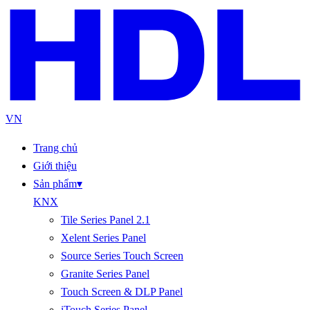
VN
Trang chủ
Giới thiệu
Sản phẩm
▾
KNX
Tile Series Panel 2.1
Xelent Series Panel
Source Series Touch Screen
Granite Series Panel
Touch Screen & DLP Panel
iTouch Series Panel