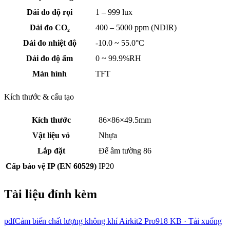
Dải đo độ rọi
1 – 999 lux
Dải đo CO₂
400 – 5000 ppm (NDIR)
Dải đo nhiệt độ
-10.0 ~ 55.0°C
Dải đo độ ẩm
0 ~ 99.9%RH
Màn hình
TFT
Kích thước & cấu tạo
Kích thước
86×86×49.5mm
Vật liệu vỏ
Nhựa
Lắp đặt
Đế âm tường 86
Cấp bảo vệ IP (EN 60529)
IP20
Tài liệu đính kèm
pdf
Cảm biến chất lượng không khí Airkit2 Pro
918 KB · Tải xuống