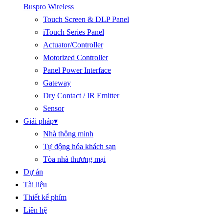
Buspro Wireless
Touch Screen & DLP Panel
iTouch Series Panel
Actuator/Controller
Motorized Controller
Panel Power Interface
Gateway
Dry Contact / IR Emitter
Sensor
Giải pháp
▾
Nhà thông minh
Tự động hóa khách sạn
Tòa nhà thương mại
Dự án
Tài liệu
Thiết kế phím
Liên hệ