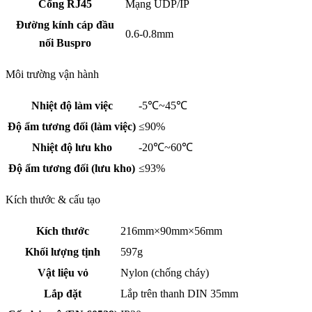
Cổng RJ45
Mạng UDP/IP
Đường kính cáp đầu
0.6-0.8mm
nối Buspro
Môi trường vận hành
Nhiệt độ làm việc
-5℃~45℃
Độ ẩm tương đối (làm việc)
≤90%
Nhiệt độ lưu kho
-20℃~60℃
Độ ẩm tương đối (lưu kho)
≤93%
Kích thước & cấu tạo
Kích thước
216mm×90mm×56mm
Khối lượng tịnh
597g
Vật liệu vỏ
Nylon (chống cháy)
Lắp đặt
Lắp trên thanh DIN 35mm