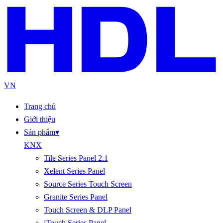
VN
Trang chủ
Giới thiệu
Sản phẩm
▾
KNX
Tile Series Panel 2.1
Xelent Series Panel
Source Series Touch Screen
Granite Series Panel
Touch Screen & DLP Panel
iTouch Series Panel