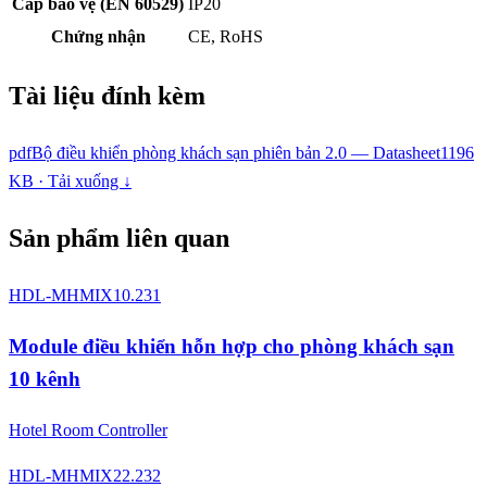
Cấp bảo vệ (EN 60529)
IP20
Chứng nhận
CE, RoHS
Tài liệu đính kèm
pdf
Bộ điều khiển phòng khách sạn phiên bản 2.0 — Datasheet
1196
KB · Tải xuống ↓
Sản phẩm liên quan
HDL-MHMIX10.231
Module điều khiển hỗn hợp cho phòng khách sạn
10 kênh
Hotel Room Controller
HDL-MHMIX22.232