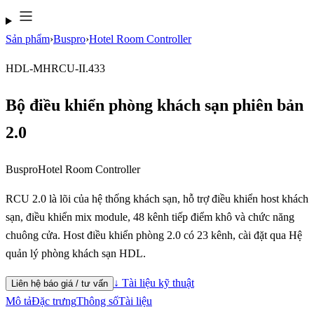
Sản phẩm
›
Buspro
›
Hotel Room Controller
HDL-MHRCU-II.433
Bộ điều khiển phòng khách sạn phiên bản
2.0
Buspro
Hotel Room Controller
RCU 2.0 là lõi của hệ thống khách sạn, hỗ trợ điều khiển host khách
sạn, điều khiển mix module, 48 kênh tiếp điểm khô và chức năng
chuông cửa. Host điều khiển phòng 2.0 có 23 kênh, cài đặt qua Hệ
quản lý phòng khách sạn HDL.
↓ Tài liệu kỹ thuật
Liên hệ báo giá / tư vấn
Mô tả
Đặc trưng
Thông số
Tài liệu