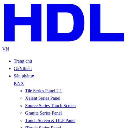
VN
Trang chủ
Giới thiệu
Sản phẩm
▾
KNX
Tile Series Panel 2.1
Xelent Series Panel
Source Series Touch Screen
Granite Series Panel
Touch Screen & DLP Panel
iTouch Series Panel