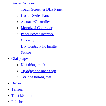
Buspro Wireless
Touch Screen & DLP Panel
iTouch Series Panel
Actuator/Controller
Motorized Controller
Panel Power Interface
Gateway
Dry Contact / IR Emitter
Sensor
Giải pháp
▾
Nhà thông minh
Tự động hóa khách sạn
Tòa nhà thương mại
Dự án
Tài liệu
Thiết kế phím
Liên hệ