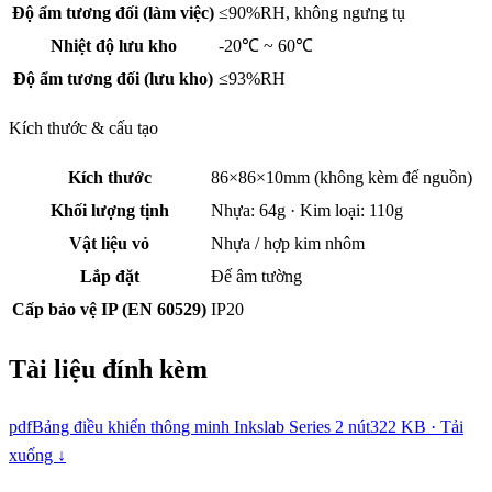
Độ ẩm tương đối (làm việc)
≤90%RH, không ngưng tụ
Nhiệt độ lưu kho
-20℃ ~ 60℃
Độ ẩm tương đối (lưu kho)
≤93%RH
Kích thước & cấu tạo
Kích thước
86×86×10mm (không kèm đế nguồn)
Khối lượng tịnh
Nhựa: 64g · Kim loại: 110g
Vật liệu vỏ
Nhựa / hợp kim nhôm
Lắp đặt
Đế âm tường
Cấp bảo vệ IP (EN 60529)
IP20
Tài liệu đính kèm
pdf
Bảng điều khiển thông minh Inkslab Series 2 nút
322 KB · Tải
xuống ↓