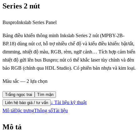
Series 2 nút
Buspro
Inkslab Series Panel
Bảng điều khiển thông minh Inkslab Series 2 nút (MPBY-2B-
BP.18) dùng nút cơ, hỗ trợ nhiều chế độ và kiểu điều khiển: bật/tắt,
dimming, nhiệt độ màu, RGB, rèm, ngữ cảnh… Tích hợp cảm biến
nhiệt độ gửi lên bus Buspro; nút có thể khắc laser tùy chỉnh và đèn
báo RGB (chỉnh qua HDL Studio). Có phiên bản nhựa và kim loại.
Màu sắc — 2 lựa chọn
Trắng ngọc trai
Tím mận
↓ Tài liệu kỹ thuật
Liên hệ báo giá / tư vấn
Mô tả
Đặc trưng
Thông số
Tài liệu
Mô tả