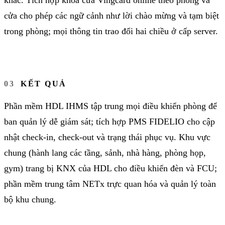
khác. Tích hợp khóa cửa Vingcard online theo phòng và
cửa cho phép các ngữ cảnh như lời chào mừng và tạm biệt
trong phòng; mọi thông tin trao đổi hai chiều ở cấp server.
KẾT QUẢ
Phần mềm HDL IHMS tập trung mọi điều khiển phòng để
ban quản lý dễ giám sát; tích hợp PMS FIDELIO cho cập
nhật check-in, check-out và trạng thái phục vụ. Khu vực
chung (hành lang các tầng, sảnh, nhà hàng, phòng họp,
gym) trang bị KNX của HDL cho điều khiển đèn và FCU;
phần mềm trung tâm NETx trực quan hóa và quản lý toàn
bộ khu chung.