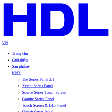
VN
Trang chủ
Giới thiệu
Sản phẩm
▾
KNX
Tile Series Panel 2.1
Xelent Series Panel
Source Series Touch Screen
Granite Series Panel
Touch Screen & DLP Panel
iTouch Series Panel