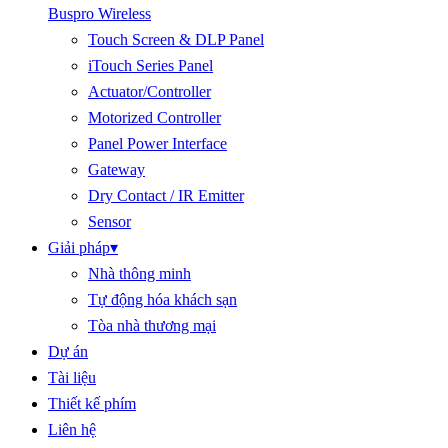
Buspro Wireless
Touch Screen & DLP Panel
iTouch Series Panel
Actuator/Controller
Motorized Controller
Panel Power Interface
Gateway
Dry Contact / IR Emitter
Sensor
Giải pháp
▾
Nhà thông minh
Tự động hóa khách sạn
Tòa nhà thương mại
Dự án
Tài liệu
Thiết kế phím
Liên hệ