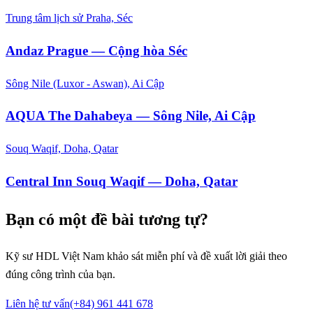
Trung tâm lịch sử Praha, Séc
Andaz Prague — Cộng hòa Séc
Sông Nile (Luxor - Aswan), Ai Cập
AQUA The Dahabeya — Sông Nile, Ai Cập
Souq Waqif, Doha, Qatar
Central Inn Souq Waqif — Doha, Qatar
Bạn có một đề bài tương tự?
Kỹ sư HDL Việt Nam khảo sát miễn phí và đề xuất lời giải theo
đúng công trình của bạn.
Liên hệ tư vấn
(+84) 961 441 678