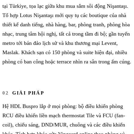
tại Türkiye, tọa lạc giữa khu mua sắm sôi động Nişantaşı.
Tổ hợp Lotus Nişantaşı mới quy tụ các boutique của nhà
thiết kế danh tiếng, nhà hàng, bar, phòng tranh, phòng hòa
nhạc, trung tâm hội nghị, tất cả trong tầm đi bộ; gần tuyến
metro tới bán đảo lịch sử và khu thương mại Levent,
Maslak. Khách sạn có 150 phòng và suite hiện đại, nhiều
phòng có ban công hoặc terrace nhìn ra sân trong ấm cúng.
GIẢI PHÁP
Hệ HDL Buspro lắp ở mọi phòng: bộ điều khiển phòng
RCU điều khiển liền mạch thermostat Tile và FCU (fan-
coil), chiếu sáng, DND/MUR, chuông và các điều khiển