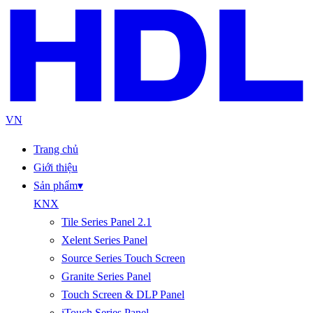
VN
Trang chủ
Giới thiệu
Sản phẩm
▾
KNX
Tile Series Panel 2.1
Xelent Series Panel
Source Series Touch Screen
Granite Series Panel
Touch Screen & DLP Panel
iTouch Series Panel