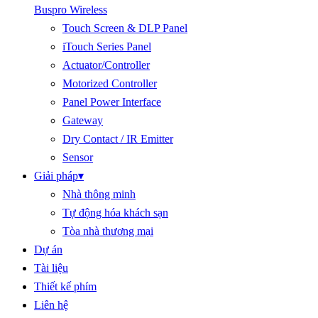
Buspro Wireless
Touch Screen & DLP Panel
iTouch Series Panel
Actuator/Controller
Motorized Controller
Panel Power Interface
Gateway
Dry Contact / IR Emitter
Sensor
Giải pháp
▾
Nhà thông minh
Tự động hóa khách sạn
Tòa nhà thương mại
Dự án
Tài liệu
Thiết kế phím
Liên hệ