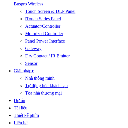
Buspro Wireless
Touch Screen & DLP Panel
iTouch Series Panel
Actuator/Controller
Motorized Controller
Panel Power Interface
Gateway
Dry Contact / IR Emitter
Sensor
Giải pháp
▾
Nhà thông minh
Tự động hóa khách sạn
Tòa nhà thương mại
Dự án
Tài liệu
Thiết kế phím
Liên hệ