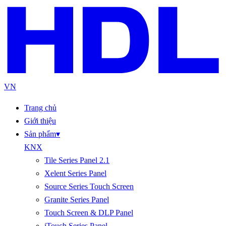
VN
Trang chủ
Giới thiệu
Sản phẩm
▾
KNX
Tile Series Panel 2.1
Xelent Series Panel
Source Series Touch Screen
Granite Series Panel
Touch Screen & DLP Panel
iTouch Series Panel