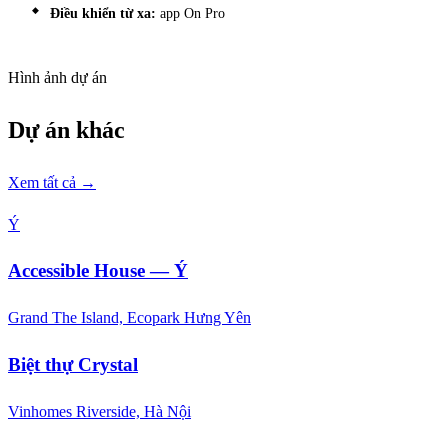
Điều khiển từ xa:
app On Pro
Hình ảnh dự án
Dự án khác
Xem tất cả →
Ý
Accessible House — Ý
Grand The Island, Ecopark Hưng Yên
Biệt thự Crystal
Vinhomes Riverside, Hà Nội