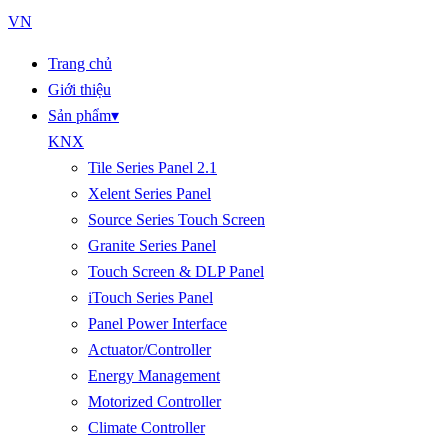
VN
Trang chủ
Giới thiệu
Sản phẩm
▾
KNX
Tile Series Panel 2.1
Xelent Series Panel
Source Series Touch Screen
Granite Series Panel
Touch Screen & DLP Panel
iTouch Series Panel
Panel Power Interface
Actuator/Controller
Energy Management
Motorized Controller
Climate Controller