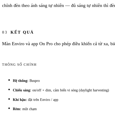
chỉnh đèn theo ánh sáng tự nhiên — đủ sáng tự nhiên thì đè
KẾT QUẢ
Màn Enviro và app On Pro cho phép điều khiển cả từ xa, bi
THÔNG SỐ CHÍNH
Hệ thống:
Buspro
Chiếu sáng:
on/off + dim, cảm biến vi sóng (daylight harvesting)
Khí hậu:
đặt trên Enviro / app
Rèm:
một chạm