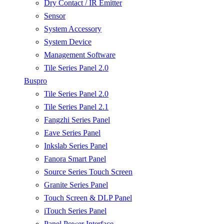
Dry Contact / IR Emitter
Sensor
System Accessory
System Device
Management Software
Tile Series Panel 2.0
Buspro
Tile Series Panel 2.0
Tile Series Panel 2.1
Fangzhi Series Panel
Eave Series Panel
Inkslab Series Panel
Fanora Smart Panel
Source Series Touch Screen
Granite Series Panel
Touch Screen & DLP Panel
iTouch Series Panel
Panel Power Interface