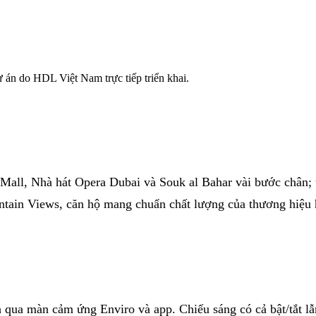
án do HDL Việt Nam trực tiếp triển khai.
ll, Nhà hát Opera Dubai và Souk al Bahar vài bước chân; từ
ain Views, căn hộ mang chuẩn chất lượng của thương hiệu ho
h qua màn cảm ứng Enviro và app. Chiếu sáng có cả bật/tắt l