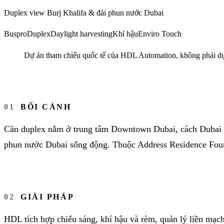
Duplex view Burj Khalifa & đài phun nước Dubai
Buspro
Duplex
Daylight harvesting
Khí hậu
Enviro Touch
Dự án tham chiếu quốc tế của HDL Automation, không phải dự 
BỐI CẢNH
Căn duplex nằm ở trung tâm Downtown Dubai, cách Dubai Ma
phun nước Dubai sống động. Thuộc Address Residence Fount
GIẢI PHÁP
HDL tích hợp chiếu sáng, khí hậu và rèm, quản lý liền mạc