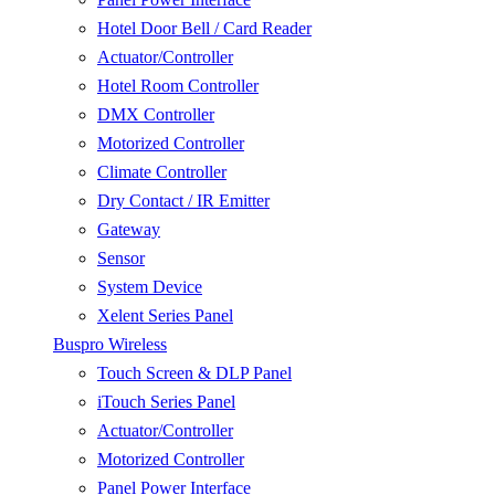
Hotel Door Bell / Card Reader
Actuator/Controller
Hotel Room Controller
DMX Controller
Motorized Controller
Climate Controller
Dry Contact / IR Emitter
Gateway
Sensor
System Device
Xelent Series Panel
Buspro Wireless
Touch Screen & DLP Panel
iTouch Series Panel
Actuator/Controller
Motorized Controller
Panel Power Interface