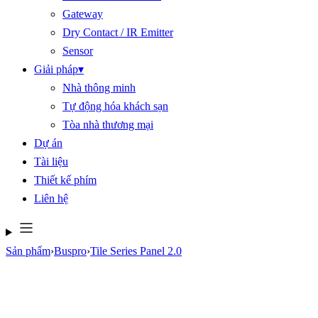
Gateway
Dry Contact / IR Emitter
Sensor
Giải pháp
▾
Nhà thông minh
Tự động hóa khách sạn
Tòa nhà thương mại
Dự án
Tài liệu
Thiết kế phím
Liên hệ
Sản phẩm
›
Buspro
›
Tile Series Panel 2.0