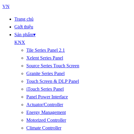
VN
Trang chủ
Giới thiệu
Sản phẩm
▾
KNX
Tile Series Panel 2.1
Xelent Series Panel
Source Series Touch Screen
Granite Series Panel
Touch Screen & DLP Panel
iTouch Series Panel
Panel Power Interface
Actuator/Controller
Energy Management
Motorized Controller
Climate Controller