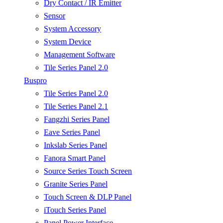
Dry Contact / IR Emitter
Sensor
System Accessory
System Device
Management Software
Tile Series Panel 2.0
Buspro
Tile Series Panel 2.0
Tile Series Panel 2.1
Fangzhi Series Panel
Eave Series Panel
Inkslab Series Panel
Fanora Smart Panel
Source Series Touch Screen
Granite Series Panel
Touch Screen & DLP Panel
iTouch Series Panel
Panel Power Interface