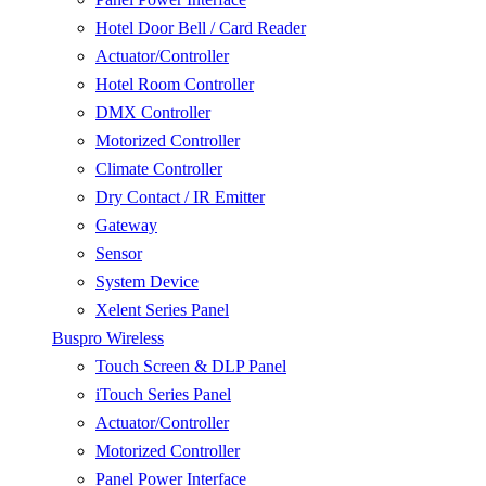
Hotel Door Bell / Card Reader
Actuator/Controller
Hotel Room Controller
DMX Controller
Motorized Controller
Climate Controller
Dry Contact / IR Emitter
Gateway
Sensor
System Device
Xelent Series Panel
Buspro Wireless
Touch Screen & DLP Panel
iTouch Series Panel
Actuator/Controller
Motorized Controller
Panel Power Interface