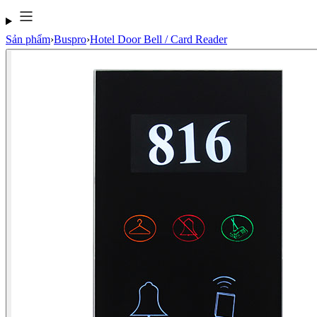
Sản phẩm
›
Buspro
›
Hotel Door Bell / Card Reader