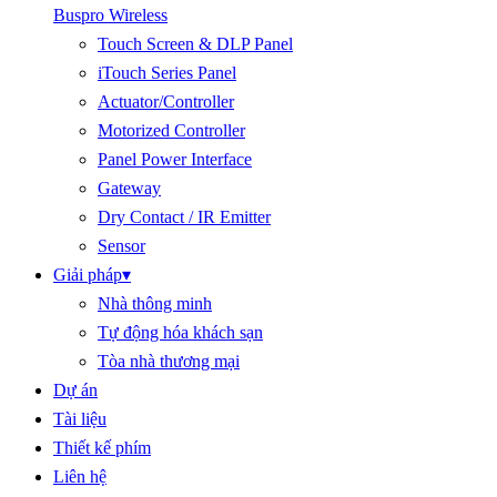
Buspro Wireless
Touch Screen & DLP Panel
iTouch Series Panel
Actuator/Controller
Motorized Controller
Panel Power Interface
Gateway
Dry Contact / IR Emitter
Sensor
Giải pháp
▾
Nhà thông minh
Tự động hóa khách sạn
Tòa nhà thương mại
Dự án
Tài liệu
Thiết kế phím
Liên hệ