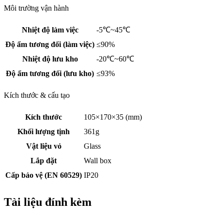
Môi trường vận hành
Nhiệt độ làm việc
-5℃~45℃
Độ ẩm tương đối (làm việc)
≤90%
Nhiệt độ lưu kho
-20℃~60℃
Độ ẩm tương đối (lưu kho)
≤93%
Kích thước & cấu tạo
Kích thước
105×170×35 (mm)
Khối lượng tịnh
361g
Vật liệu vỏ
Glass
Lắp đặt
Wall box
Cấp bảo vệ (EN 60529)
IP20
Tài liệu đính kèm