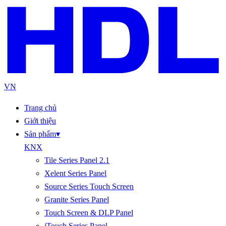
VN
Trang chủ
Giới thiệu
Sản phẩm
▾
KNX
Tile Series Panel 2.1
Xelent Series Panel
Source Series Touch Screen
Granite Series Panel
Touch Screen & DLP Panel
iTouch Series Panel