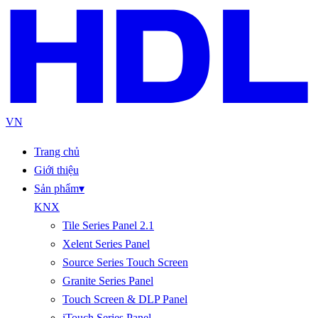
VN
Trang chủ
Giới thiệu
Sản phẩm
▾
KNX
Tile Series Panel 2.1
Xelent Series Panel
Source Series Touch Screen
Granite Series Panel
Touch Screen & DLP Panel
iTouch Series Panel