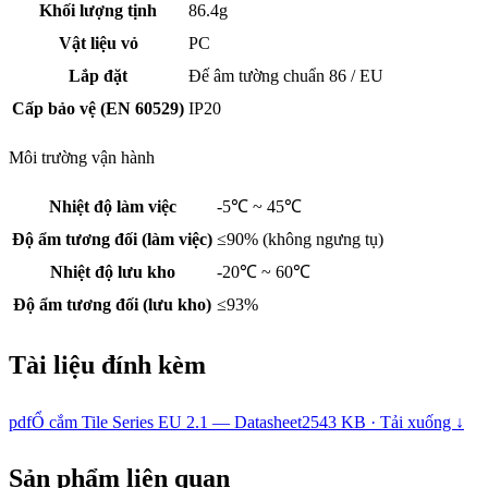
Khối lượng tịnh
86.4g
Vật liệu vỏ
PC
Lắp đặt
Đế âm tường chuẩn 86 / EU
Cấp bảo vệ (EN 60529)
IP20
Môi trường vận hành
Nhiệt độ làm việc
-5℃ ~ 45℃
Độ ẩm tương đối (làm việc)
≤90% (không ngưng tụ)
Nhiệt độ lưu kho
-20℃ ~ 60℃
Độ ẩm tương đối (lưu kho)
≤93%
Tài liệu đính kèm
pdf
Ổ cắm Tile Series EU 2.1 — Datasheet
2543 KB · Tải xuống ↓
Sản phẩm liên quan