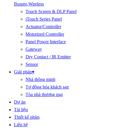
Buspro Wireless
Touch Screen & DLP Panel
iTouch Series Panel
Actuator/Controller
Motorized Controller
Panel Power Interface
Gateway
Dry Contact / IR Emitter
Sensor
Giải pháp
▾
Nhà thông minh
Tự động hóa khách sạn
Tòa nhà thương mại
Dự án
Tài liệu
Thiết kế phím
Liên hệ