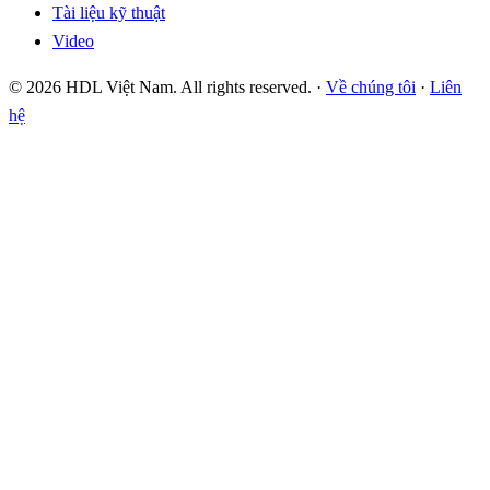
Tài liệu kỹ thuật
Video
© 2026 HDL Việt Nam. All rights reserved. ·
Về chúng tôi
·
Liên
hệ