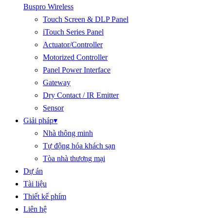
Buspro Wireless
Touch Screen & DLP Panel
iTouch Series Panel
Actuator/Controller
Motorized Controller
Panel Power Interface
Gateway
Dry Contact / IR Emitter
Sensor
Giải pháp
▾
Nhà thông minh
Tự động hóa khách sạn
Tòa nhà thương mại
Dự án
Tài liệu
Thiết kế phím
Liên hệ