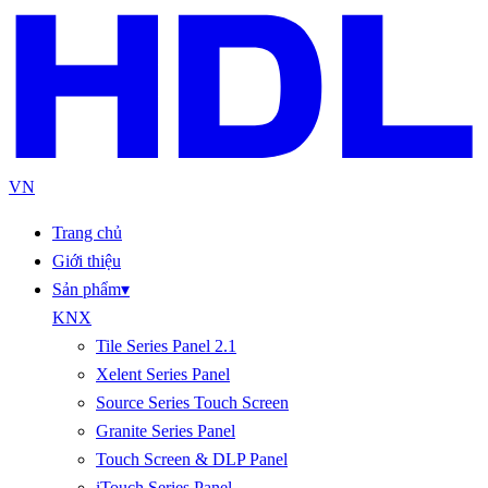
VN
Trang chủ
Giới thiệu
Sản phẩm
▾
KNX
Tile Series Panel 2.1
Xelent Series Panel
Source Series Touch Screen
Granite Series Panel
Touch Screen & DLP Panel
iTouch Series Panel