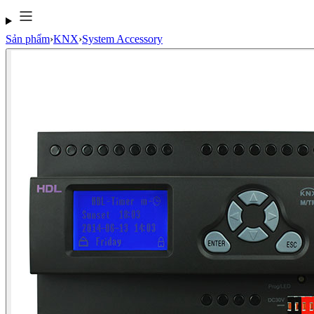
Sản phẩm
›
KNX
›
System Accessory