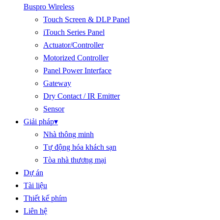
Buspro Wireless
Touch Screen & DLP Panel
iTouch Series Panel
Actuator/Controller
Motorized Controller
Panel Power Interface
Gateway
Dry Contact / IR Emitter
Sensor
Giải pháp
▾
Nhà thông minh
Tự động hóa khách sạn
Tòa nhà thương mại
Dự án
Tài liệu
Thiết kế phím
Liên hệ