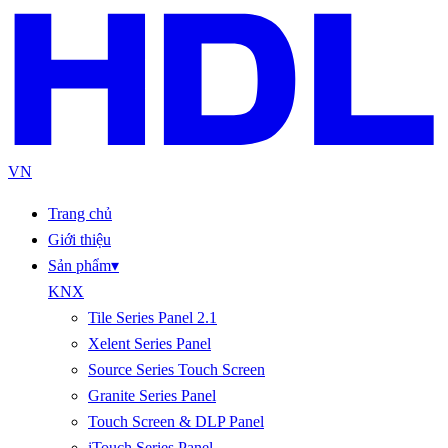
VN
Trang chủ
Giới thiệu
Sản phẩm
▾
KNX
Tile Series Panel 2.1
Xelent Series Panel
Source Series Touch Screen
Granite Series Panel
Touch Screen & DLP Panel
iTouch Series Panel