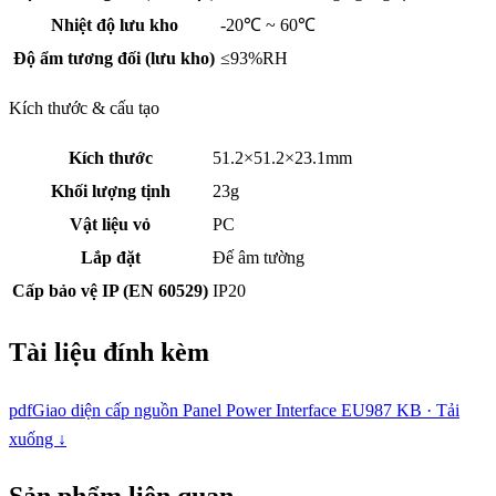
Nhiệt độ lưu kho
-20℃ ~ 60℃
Độ ẩm tương đối (lưu kho)
≤93%RH
Kích thước & cấu tạo
Kích thước
51.2×51.2×23.1mm
Khối lượng tịnh
23g
Vật liệu vỏ
PC
Lắp đặt
Đế âm tường
Cấp bảo vệ IP (EN 60529)
IP20
Tài liệu đính kèm
pdf
Giao diện cấp nguồn Panel Power Interface EU
987 KB · Tải
xuống ↓