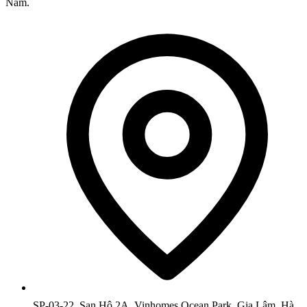
Nam.
SP-03-22, San Hô 2A, Vinhomes Ocean Park, Gia Lâm, Hà