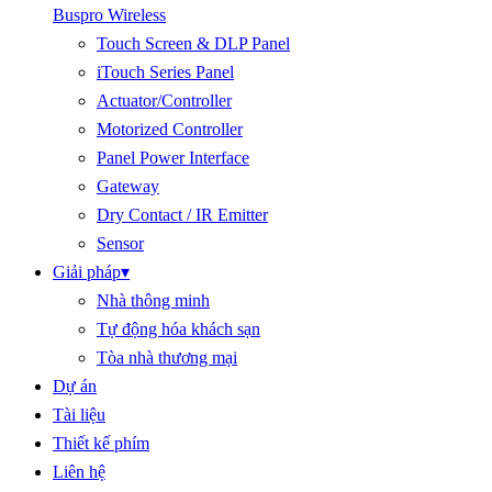
Buspro Wireless
Touch Screen & DLP Panel
iTouch Series Panel
Actuator/Controller
Motorized Controller
Panel Power Interface
Gateway
Dry Contact / IR Emitter
Sensor
Giải pháp
▾
Nhà thông minh
Tự động hóa khách sạn
Tòa nhà thương mại
Dự án
Tài liệu
Thiết kế phím
Liên hệ