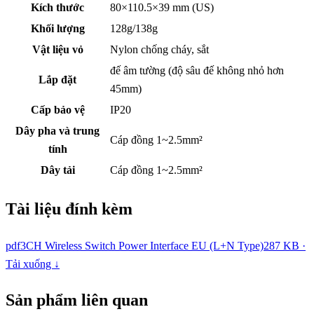
Kích thước
80×110.5×39 mm (US)
Khối lượng
128g/138g
Vật liệu vỏ
Nylon chống cháy, sắt
đế âm tường (độ sâu đế không nhỏ hơn
Lắp đặt
45mm)
Cấp bảo vệ
IP20
Dây pha và trung
Cáp đồng 1~2.5mm²
tính
Dây tải
Cáp đồng 1~2.5mm²
Tài liệu đính kèm
pdf
3CH Wireless Switch Power Interface EU (L+N Type)
287 KB ·
Tải xuống ↓
Sản phẩm liên quan