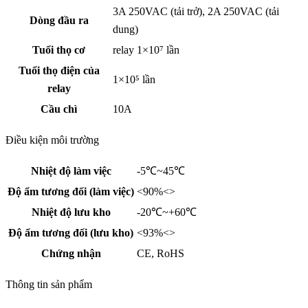
3A 250VAC (tải trở), 2A 250VAC (tải
Dòng đầu ra
dung)
Tuổi thọ cơ
relay 1×10⁷ lần
Tuổi thọ điện của
1×10⁵ lần
relay
Cầu chì
10A
Điều kiện môi trường
Nhiệt độ làm việc
-5℃~45℃
Độ ẩm tương đối (làm việc)
<90%<>
Nhiệt độ lưu kho
-20℃~+60℃
Độ ẩm tương đối (lưu kho)
<93%<>
Chứng nhận
CE, RoHS
Thông tin sản phẩm