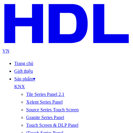
VN
Trang chủ
Giới thiệu
Sản phẩm
▾
KNX
Tile Series Panel 2.1
Xelent Series Panel
Source Series Touch Screen
Granite Series Panel
Touch Screen & DLP Panel
iTouch Series Panel