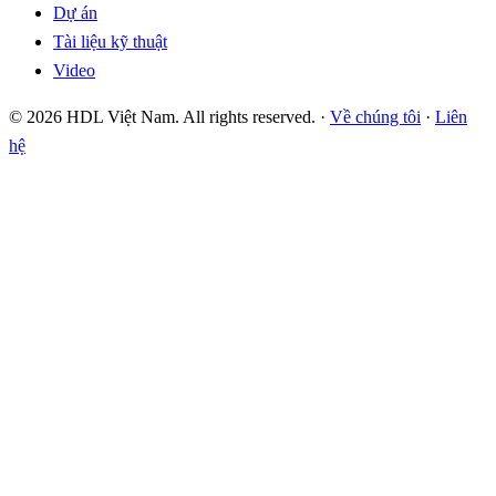
Dự án
Tài liệu kỹ thuật
Video
© 2026 HDL Việt Nam. All rights reserved. ·
Về chúng tôi
·
Liên
hệ