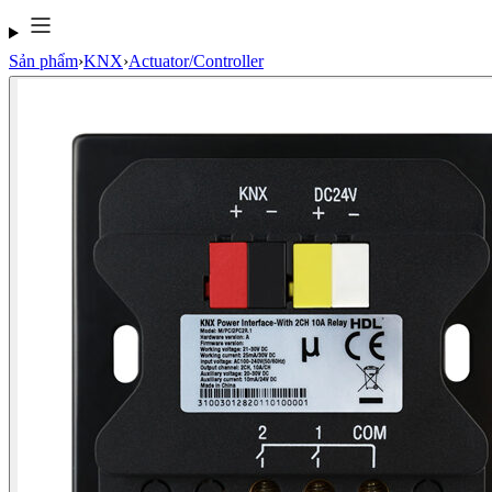
Sản phẩm
›
KNX
›
Actuator/Controller