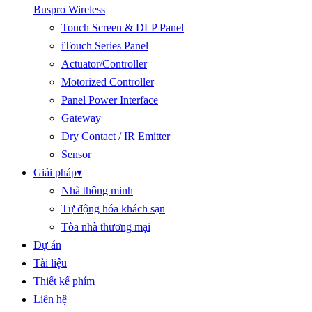
Buspro Wireless
Touch Screen & DLP Panel
iTouch Series Panel
Actuator/Controller
Motorized Controller
Panel Power Interface
Gateway
Dry Contact / IR Emitter
Sensor
Giải pháp
▾
Nhà thông minh
Tự động hóa khách sạn
Tòa nhà thương mại
Dự án
Tài liệu
Thiết kế phím
Liên hệ