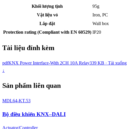
Khối lượng tịnh
95g
Vật liệu vỏ
Iron, PC
Lắp đặt
Wall box
Protection rating (Compliant with EN 60529)
IP20
Tài liệu đính kèm
pdf
KNX Power Interface-With 2CH 10A Relay
339 KB · Tải xuống
↓
Sản phẩm liên quan
MDL64-KT.53
Bộ điều khiển KNX–DALI
Actuator/Controller