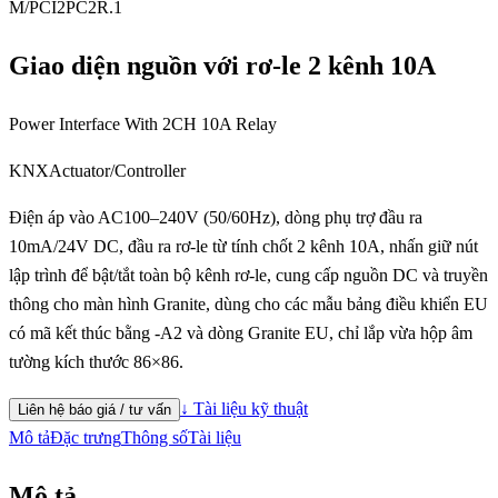
M/PCI2PC2R.1
Giao diện nguồn với rơ-le 2 kênh 10A
Power Interface With 2CH 10A Relay
KNX
Actuator/Controller
Điện áp vào AC100–240V (50/60Hz), dòng phụ trợ đầu ra
10mA/24V DC, đầu ra rơ-le từ tính chốt 2 kênh 10A, nhấn giữ nút
lập trình để bật/tắt toàn bộ kênh rơ-le, cung cấp nguồn DC và truyền
thông cho màn hình Granite, dùng cho các mẫu bảng điều khiển EU
có mã kết thúc bằng -A2 và dòng Granite EU, chỉ lắp vừa hộp âm
tường kích thước 86×86.
↓ Tài liệu kỹ thuật
Liên hệ báo giá / tư vấn
Mô tả
Đặc trưng
Thông số
Tài liệu
Mô tả