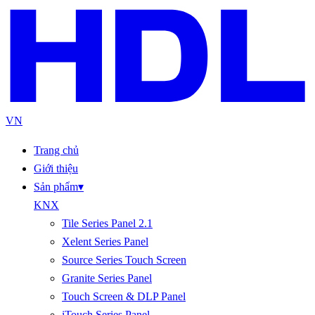
VN
Trang chủ
Giới thiệu
Sản phẩm
▾
KNX
Tile Series Panel 2.1
Xelent Series Panel
Source Series Touch Screen
Granite Series Panel
Touch Screen & DLP Panel
iTouch Series Panel