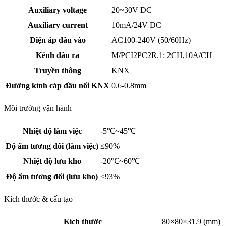
Auxiliary voltage
20~30V DC
Auxiliary current
10mA/24V DC
Điện áp đầu vào
AC100-240V (50/60Hz)
Kênh đầu ra
M/PCI2PC2R.1: 2CH,10A/CH
Truyền thông
KNX
Đường kính cáp đầu nối KNX
0.6-0.8mm
Môi trường vận hành
Nhiệt độ làm việc
-5℃~45℃
Độ ẩm tương đối (làm việc)
≤90%
Nhiệt độ lưu kho
-20℃~60℃
Độ ẩm tương đối (lưu kho)
≤93%
Kích thước & cấu tạo
Kích thước
80×80×31.9 (mm)