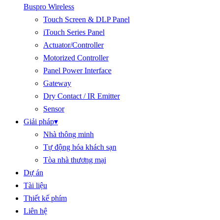
Buspro Wireless
Touch Screen & DLP Panel
iTouch Series Panel
Actuator/Controller
Motorized Controller
Panel Power Interface
Gateway
Dry Contact / IR Emitter
Sensor
Giải pháp
▾
Nhà thông minh
Tự động hóa khách sạn
Tòa nhà thương mại
Dự án
Tài liệu
Thiết kế phím
Liên hệ