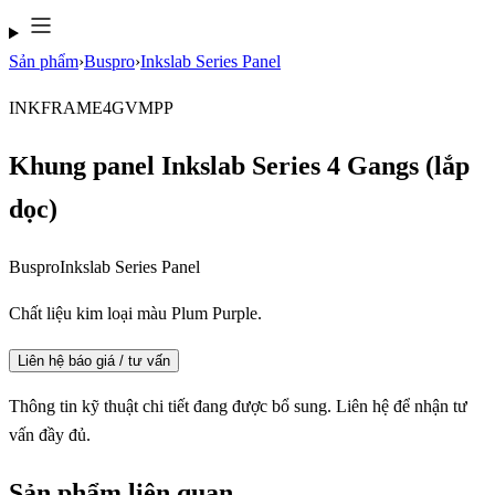
Sản phẩm
›
Buspro
›
Inkslab Series Panel
INKFRAME4GVMPP
Khung panel Inkslab Series 4 Gangs (lắp
dọc)
Buspro
Inkslab Series Panel
Chất liệu kim loại màu Plum Purple.
Liên hệ báo giá / tư vấn
Thông tin kỹ thuật chi tiết đang được bổ sung. Liên hệ để nhận tư
vấn đầy đủ.
Sản phẩm liên quan