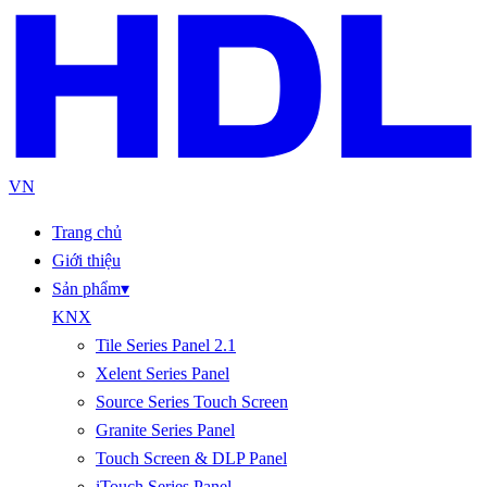
VN
Trang chủ
Giới thiệu
Sản phẩm
▾
KNX
Tile Series Panel 2.1
Xelent Series Panel
Source Series Touch Screen
Granite Series Panel
Touch Screen & DLP Panel
iTouch Series Panel