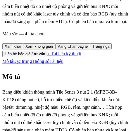
cảm biến nhiệt độ đo nhiệt độ phòng và gửi lên bus KNX; mỗi
nhóm nút có thể khắc laser tùy chỉnh và có đèn báo RGB (tùy chỉnh
màu/độ sáng qua phần mềm HDL). Có phiên bản nhựa và kim loại.
Màu sắc — 4 lựa chọn
Xám khói
Xám không gian
Vàng Champagne
Trắng ngà
↓ Tài liệu kỹ thuật
Liên hệ báo giá / tư vấn
Mô tả
Đặc trưng
Thông số
Tài liệu
Mô tả
Bảng điều khiển thông minh Tile Series 3 nút 2.1 (MPBT-3B-
KT.18) dùng nút cơ, hỗ trợ nhiều chế độ và kiểu điều khiển nút:
bật/tắt, dimming, nhiệt độ màu, RGB, rèm, ngữ cảnh… Tích hợp
cảm biến nhiệt độ đo nhiệt độ phòng và gửi lên bus KNX; mỗi
nhóm nút có thể khắc laser tùy chỉnh và có đèn báo RGB (tùy chỉnh
màu/độ sáng qua phần mềm HDL). Có phiên bản nhựa và kim loại.