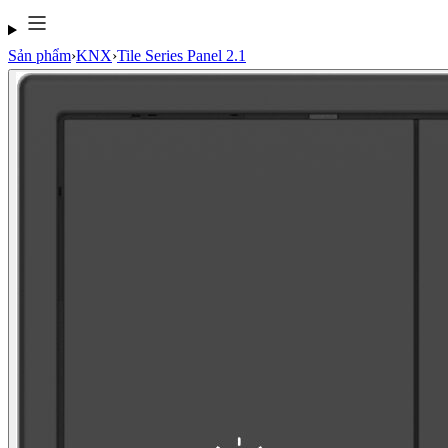
Sản phẩm
›
KNX
›
Tile Series Panel 2.1