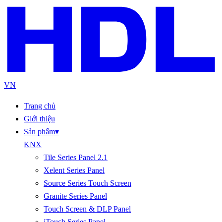
VN
Trang chủ
Giới thiệu
Sản phẩm
▾
KNX
Tile Series Panel 2.1
Xelent Series Panel
Source Series Touch Screen
Granite Series Panel
Touch Screen & DLP Panel
iTouch Series Panel