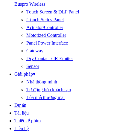
Buspro Wireless
Touch Screen & DLP Panel
iTouch Series Panel
Actuator/Controller
Motorized Controller
Panel Power Interface
Gateway
Dry Contact / IR Emitter
Sensor
Giải pháp
▾
Nhà thông minh
Tự động hóa khách sạn
Tòa nhà thương mại
Dự án
Tài liệu
Thiết kế phím
Liên hệ