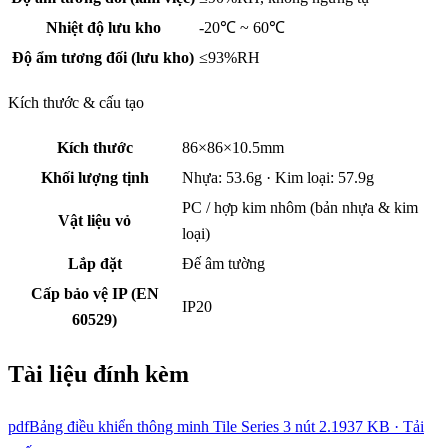
Nhiệt độ lưu kho
-20℃ ~ 60℃
Độ ẩm tương đối (lưu kho)
≤93%RH
Kích thước & cấu tạo
Kích thước
86×86×10.5mm
Khối lượng tịnh
Nhựa: 53.6g · Kim loại: 57.9g
PC / hợp kim nhôm (bản nhựa & kim
Vật liệu vỏ
loại)
Lắp đặt
Đế âm tường
Cấp bảo vệ IP (EN
IP20
60529)
Tài liệu đính kèm
pdf
Bảng điều khiển thông minh Tile Series 3 nút 2.1
937 KB · Tải