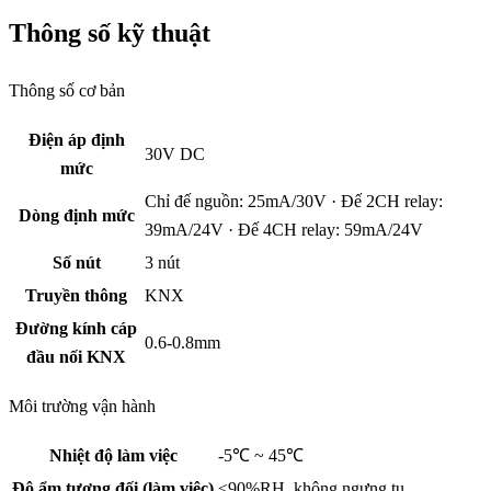
Thông số kỹ thuật
Thông số cơ bản
Điện áp định
30V DC
mức
Chỉ đế nguồn: 25mA/30V · Đế 2CH relay:
Dòng định mức
39mA/24V · Đế 4CH relay: 59mA/24V
Số nút
3 nút
Truyền thông
KNX
Đường kính cáp
0.6-0.8mm
đầu nối KNX
Môi trường vận hành
Nhiệt độ làm việc
-5℃ ~ 45℃
Độ ẩm tương đối (làm việc)
≤90%RH, không ngưng tụ