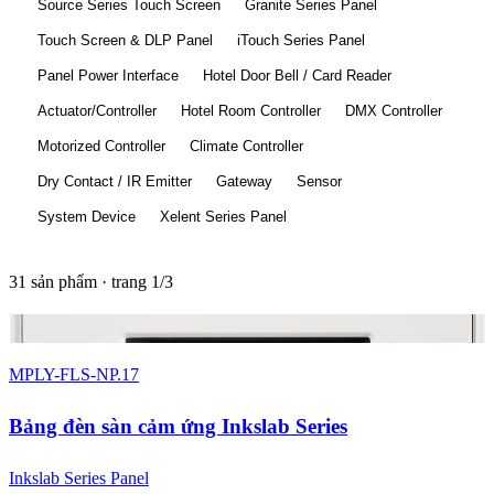
Source Series Touch Screen
Granite Series Panel
Touch Screen & DLP Panel
iTouch Series Panel
Panel Power Interface
Hotel Door Bell / Card Reader
Actuator/Controller
Hotel Room Controller
DMX Controller
Motorized Controller
Climate Controller
Dry Contact / IR Emitter
Gateway
Sensor
System Device
Xelent Series Panel
31 sản phẩm · trang 1/3
2 màu
MPLY-FLS-NP.17
Bảng đèn sàn cảm ứng Inkslab Series
Inkslab Series Panel