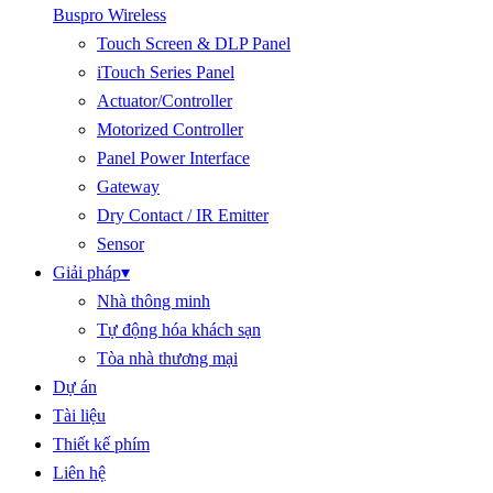
Buspro Wireless
Touch Screen & DLP Panel
iTouch Series Panel
Actuator/Controller
Motorized Controller
Panel Power Interface
Gateway
Dry Contact / IR Emitter
Sensor
Giải pháp
▾
Nhà thông minh
Tự động hóa khách sạn
Tòa nhà thương mại
Dự án
Tài liệu
Thiết kế phím
Liên hệ