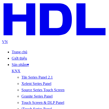
VN
Trang chủ
Giới thiệu
Sản phẩm
▾
KNX
Tile Series Panel 2.1
Xelent Series Panel
Source Series Touch Screen
Granite Series Panel
Touch Screen & DLP Panel
iTouch Series Panel