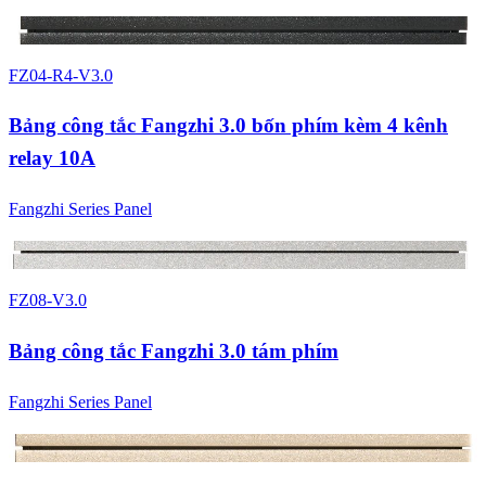
4 màu
FZ04-R4-V3.0
Bảng công tắc Fangzhi 3.0 bốn phím kèm 4 kênh
relay 10A
Fangzhi Series Panel
4 màu
FZ08-V3.0
Bảng công tắc Fangzhi 3.0 tám phím
Fangzhi Series Panel
4 màu