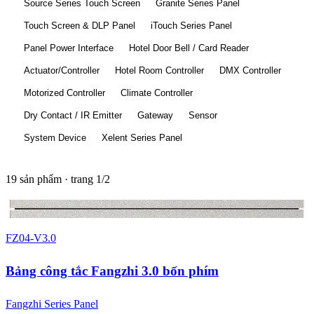
Source Series Touch Screen
Granite Series Panel
Touch Screen & DLP Panel
iTouch Series Panel
Panel Power Interface
Hotel Door Bell / Card Reader
Actuator/Controller
Hotel Room Controller
DMX Controller
Motorized Controller
Climate Controller
Dry Contact / IR Emitter
Gateway
Sensor
System Device
Xelent Series Panel
19 sản phẩm · trang 1/2
4 màu
FZ04-V3.0
Bảng công tắc Fangzhi 3.0 bốn phím
Fangzhi Series Panel