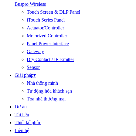
Buspro Wireless
Touch Screen & DLP Panel
iTouch Series Panel
Actuator/Controller
Motorized Controller
Panel Power Interface
Gateway
Dry Contact / IR Emitter
Sensor
Giải pháp
▾
Nhà thông minh
Tự động hóa khách sạn
Tòa nhà thương mại
Dự án
Tài liệu
Thiết kế phím
Liên hệ