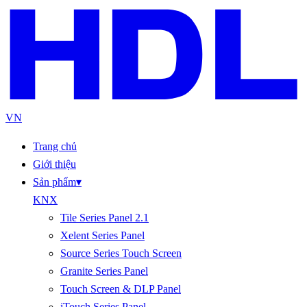
VN
Trang chủ
Giới thiệu
Sản phẩm
▾
KNX
Tile Series Panel 2.1
Xelent Series Panel
Source Series Touch Screen
Granite Series Panel
Touch Screen & DLP Panel
iTouch Series Panel