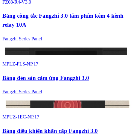
FZ08-R4-V3.0
Bảng công tắc Fangzhi 3.0 tám phím kèm 4 kênh
relay 10A
Fangzhi Series Panel
4 màu
MPLZ-FLS-NP.17
Bảng đèn sàn cảm ứng Fangzhi 3.0
Fangzhi Series Panel
4 màu
MPUZ-1EC-NP.17
Bảng điều khiển khẩn cấp Fangzhi 3.0